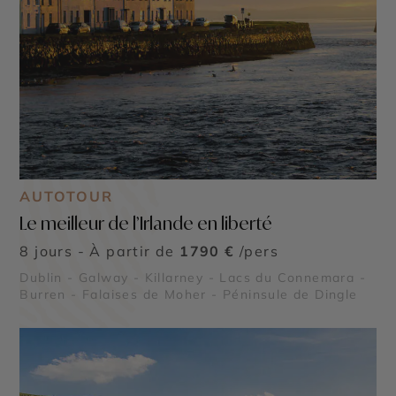
AUTOTOUR
Le meilleur de l’Irlande en liberté
8 jours - À partir de
1790 €
/pers
Dublin - Galway - Killarney - Lacs du Connemara -
Burren - Falaises de Moher - Péninsule de Dingle