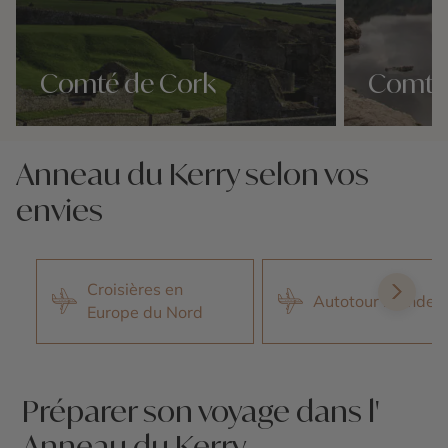
Comté de Cork
Comté
Nos 2 idées voyage
Nos 2 idées vo
Anneau du Kerry selon vos
envies
Croisières en
Autotour Irlande
Europe du Nord
Préparer son voyage dans l'
Anneau du Kerry