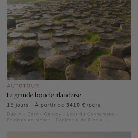
AUTOTOUR
La grande boucle Irlandaise
15 jours - À partir de
3410 €
/pers
Dublin - Cork - Galway - Lacs du Connemara -
Falaises de Moher - Péninsule de Dingle -
Chaussée des géants - Achill Island