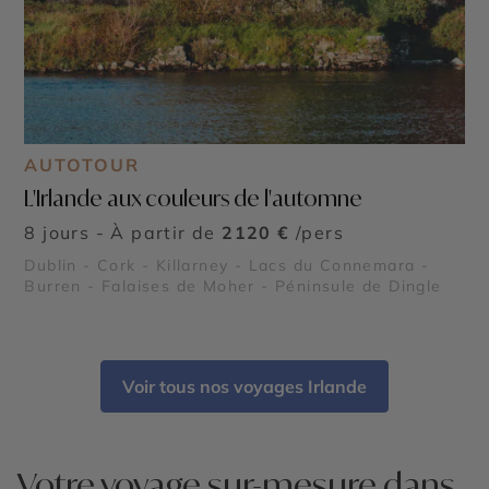
AUTOTOUR
L'Irlande aux couleurs de l'automne
8 jours - À partir de
2120 €
/pers
Dublin - Cork - Killarney - Lacs du Connemara -
Burren - Falaises de Moher - Péninsule de Dingle
Voir tous nos voyages Irlande
Votre voyage sur-mesure dans