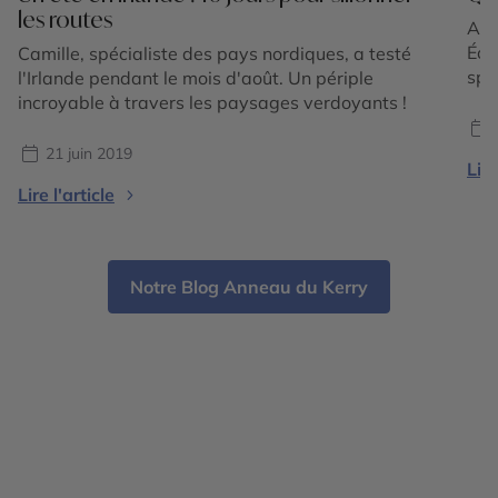
les routes
Au l
Éol
Camille, spécialiste des pays nordiques, a testé
spe
l'Irlande pendant le mois d'août. Un périple
Com
incroyable à travers les paysages verdoyants !
pat
méd
21 juin 2019
Lire
pay
Lire l'article
vil
Notre Blog Anneau du Kerry