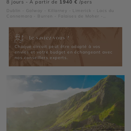
8 jours - À partir de
1940 €
/pers
Dublin - Galway - Killarney - Limerick - Lacs du
Connemara - Burren - Falaises de Moher -
Péninsule de Dingle
Le saviez-vous ?
Chaque circuit peut être adapté à vos
envies et votre budget en échangeant avec
nos conseillers experts.