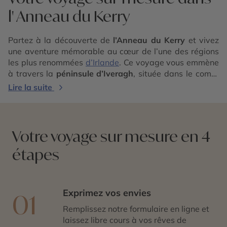
l' Anneau du Kerry
Partez à la découverte de
l’Anneau du Kerry
et vivez
une aventure mémorable au cœur de l’une des régions
les plus renommées
d’Irlande
. Ce voyage vous emmène
à travers la
péninsule d’Iveragh
, située dans le comté
de Kerry, au sud-ouest du pays. Sur ce parcours, vous
Lire la suite
aurez l’occasion d’explorer des châteaux historiques, de
vous immerger dans le parc national et d’explorer les
villages aux maisons colorées tels que Killorglin,
Glenbeigh et Cahersiveen. Pendant votre voyage à
Votre voyage sur mesure en 4
travers l’Anneau du Kerry, laissez-vous captiver par les
étapes
rivières qui traversent les villages comme Sneem.
Découvrez les célèbres lacs de Killarney nichés au cœur
des montagnes de MacGillyCuddy. Lors de votre
voyage à l’Anneau du Kerry, ne manquez pas de vous
Exprimez vos envies
01
arrêter aux points remarquables, tels que le
panoramique ‘
Molls’ Gap
‘, qui offre une vue
Remplissez notre formulaire en ligne et
spectaculaire sur les montagnes. Depuis ‘Ladies View’,
laissez libre cours à vos rêves de