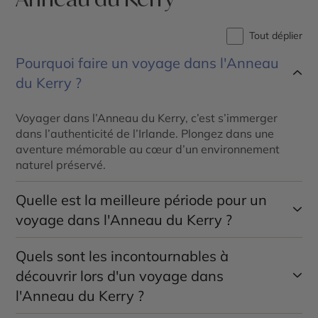
Tout déplier
Pourquoi faire un voyage dans l'Anneau
du Kerry ?
Voyager dans l’Anneau du Kerry, c’est s’immerger
dans l’authenticité de l’Irlande. Plongez dans une
aventure mémorable au cœur d’un environnement
naturel préservé.
Quelle est la meilleure période pour un
voyage dans l'Anneau du Kerry ?
Quels sont les incontournables à
Pour explorer l’Anneau du Kerry, nos conseillers
spécialistes recommandent de choisir les mois allant
découvrir lors d'un voyage dans
de mai à septembre. Durant cette période, les
l'Anneau du Kerry ?
températures sont parfaites pour découvrir la région
dans des conditions optimales.