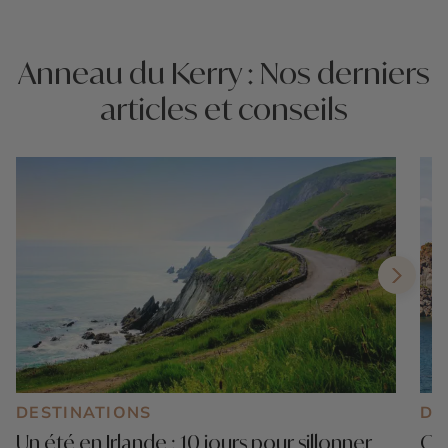
Anneau du Kerry : Nos derniers
articles et conseils
DESTINATIONS
DE
Un été en Irlande : 10 jours pour sillonner
Que