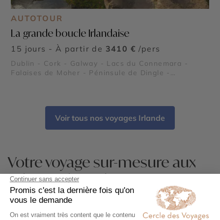
AUTOTOUR
La grande boucle Irlandaise
15 jours - À partir de
3410 €
/pers
Dublin - Cork - Galway - Lacs du Connemara -
Falaises de Moher - Péninsule de Dingle -
Chaussée des géants - Achill Island
Voir tous nos voyages Irlande
Votre voyage sur-mesure aux
Falaises de Moher
Vous rêvez d’un dépaysement total au cœur de
paysages grandioses ? Offrez-vous un
voyage aux