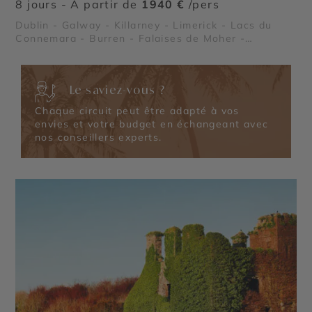
8 jours - À partir de
1940 €
/pers
Dublin - Galway - Killarney - Limerick - Lacs du
Connemara - Burren - Falaises de Moher -
Péninsule de Dingle
Le saviez-vous ?
Chaque circuit peut être adapté à vos
envies et votre budget en échangeant avec
nos conseillers experts.