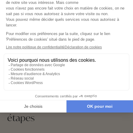
Falaises de Moher
, une expérience unique en
Irlande
.
Situées sur la côte ouest du pays, ces falaises
vertigineuses plongent dans l’océan Atlantique et
Lors de votre circuit, ne manquez pas la promenade le
offrent un panorama spectaculaire. Un lieu
long des falaises, entre O’Brien’s Tower et le Visitor
incontournable pour tous les amoureux de nature et de
Centre. Le sentier côtier offre des vues
sensations fortes.
impressionnantes sur les falaises et les îles d’Aran au
loin. Ce voyage est idéal pour les amateurs de
Profitez également de votre
voyage aux Falaises de
photographie et les passionnés de randonnée.
Moher
pour découvrir le Burren, un plateau calcaire aux
allures lunaires, et les charmants villages typiques de
la région comme Doolin. Ces étapes ajoutent une
dimension culturelle et authentique à votre séjour.
Lire la suite
Votre voyage sur mesure en 4
étapes