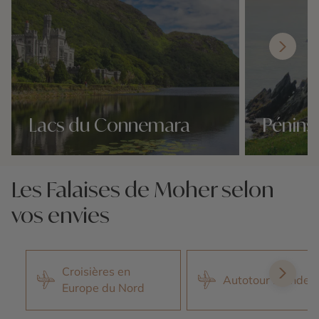
Lacs du Connemara
Pénins
Nos 6 idées voyage
Nos 6 idées vo
Les Falaises de Moher selon
vos envies
Croisières en
Autotour Irlande
Europe du Nord