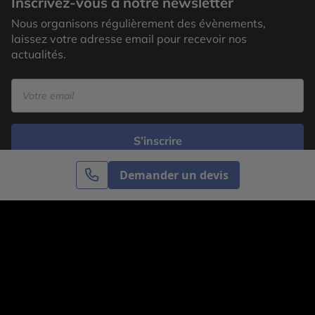
Inscrivez-vous à notre newsletter
Nous organisons régulièrement des évènements,
laissez votre adresse email pour recevoir nos
actualités.
S’inscrire
Demander un devis
Cercle des Voyages est une agence de voyage
spécialisée dans le sur-mesure, appartenant au groupe
Cercle des Vacances. Grâce à notre expertise et notre
passion du voyage, nous sommes là pour vous aider à
réaliser le voyage de vos rêves. Notre équipe est à
votre écoute pour créer le voyage qui vous ressemble.