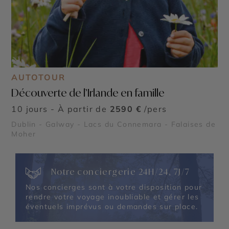
AUTOTOUR
Découverte de l’Irlande en famille
10 jours - À partir de
2590 €
/pers
Dublin - Galway - Lacs du Connemara - Falaises de
Moher
Notre conciergerie 24H/24, 7J/7
Nos concierges sont à votre disposition pour
rendre votre voyage inoubliable et gérer les
éventuels imprévus ou demandes sur place.