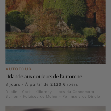
AUTOTOUR
L'Irlande aux couleurs de l'automne
8 jours - À partir de
2120 €
/pers
Dublin - Cork - Killarney - Lacs du Connemara -
Burren - Falaises de Moher - Péninsule de Dingle