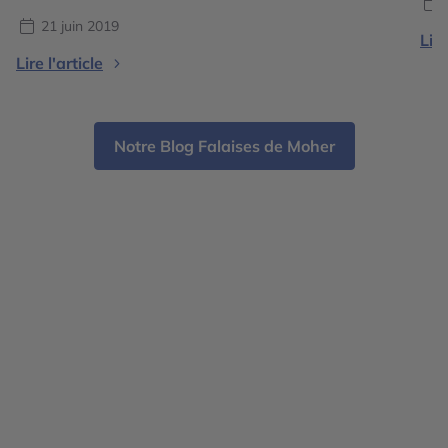
pat
méd
21 juin 2019
Lire
pay
Lire l'article
vil
Notre Blog Falaises de Moher