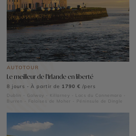
AUTOTOUR
Le meilleur de l’Irlande en liberté
8 jours - À partir de
1790 €
/pers
Dublin - Galway - Killarney - Lacs du Connemara -
Burren - Falaises de Moher - Péninsule de Dingle