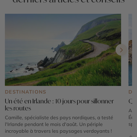
DESTINATIONS
DE
Un été en Irlande : 10 jours pour sillonner
Que
les routes
Au l
Éol
Camille, spécialiste des pays nordiques, a testé
spe
l'Irlande pendant le mois d'août. Un périple
Com
incroyable à travers les paysages verdoyants !