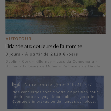
AUTOTOUR
L'Irlande aux couleurs de l'automne
8 jours - À partir de
2120 €
/pers
Dublin - Cork - Killarney - Lacs du Connemara -
Burren - Falaises de Moher - Péninsule de Dingle
Notre conciergerie 24H/24, 7J/7
Nos concierges sont à votre disposition pour
rendre votre voyage inoubliable et gérer les
éventuels imprévus ou demandes sur place.