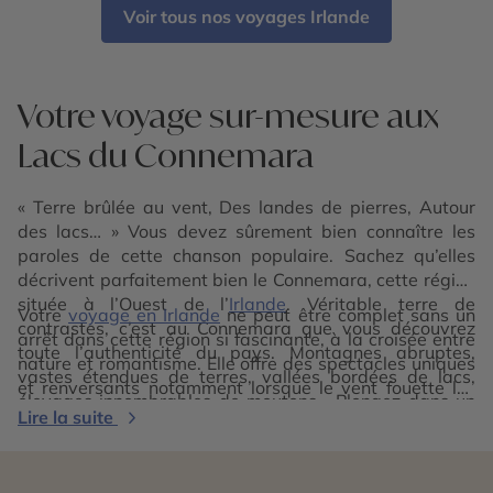
Voir tous nos voyages Irlande
Votre voyage sur-mesure aux
Lacs du Connemara
« Terre brûlée au vent, Des landes de pierres, Autour
des lacs… » Vous devez sûrement bien connaître les
paroles de cette chanson populaire. Sachez qu’elles
décrivent parfaitement bien le Connemara, cette région
située à l’Ouest de l’
Irlande
. Véritable terre de
Votre
voyage en Irlande
ne peut être complet sans un
contrastes, c’est au Connemara que vous découvrez
arrêt dans cette région si fascinante, à la croisée entre
toute l’authenticité du pays. Montagnes abruptes,
nature et romantisme. Elle offre des spectacles uniques
vastes étendues de terres, vallées bordées de lacs,
et renversants notamment lorsque le vent fouette les
élevages innombrables de moutons… Plongez dans un
côtes rocheuses et les cottages en pierre si typiques, ou
Lire la suite
décor éperdument sauvage qui fait le charme de cette
encore lorsque vous entendez les musiques
contrée.
traditionnelles irlandaises. Les locaux font d’ailleurs
partie des rares qui parlent encore le gaélique ! La