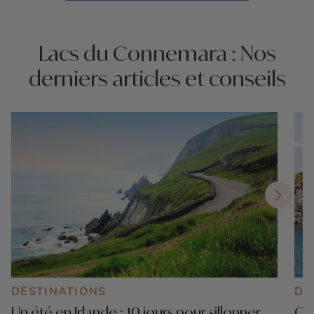
Lacs du Connemara : Nos
derniers articles et conseils
DESTINATIONS
DE
Un été en Irlande : 10 jours pour sillonner
Que