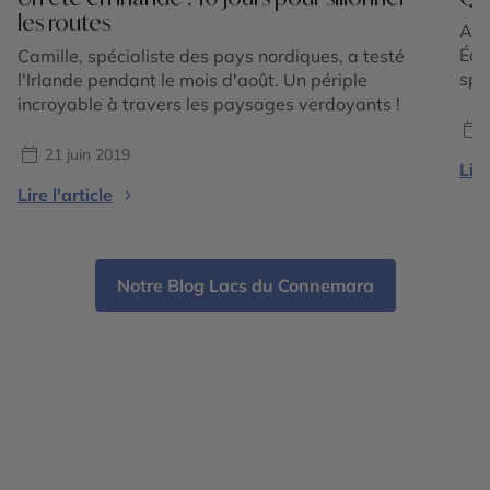
les routes
Au l
Éol
Camille, spécialiste des pays nordiques, a testé
spe
l'Irlande pendant le mois d'août. Un périple
Com
incroyable à travers les paysages verdoyants !
pat
méd
21 juin 2019
Lire
pay
Lire l'article
vil
Notre Blog Lacs du Connemara