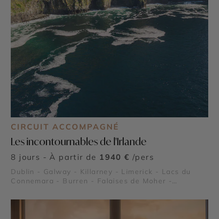
CIRCUIT ACCOMPAGNÉ
Les incontournables de l'Irlande
8 jours - À partir de
1940 €
/pers
Dublin - Galway - Killarney - Limerick - Lacs du
Connemara - Burren - Falaises de Moher -
Péninsule de Dingle