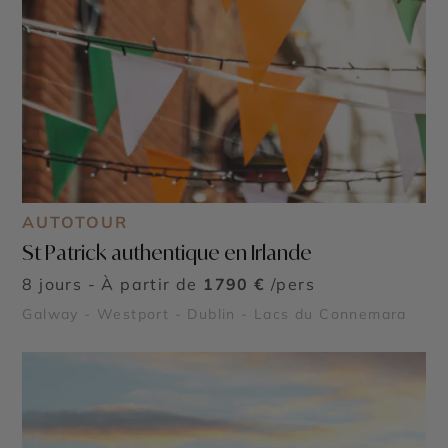
AUTOTOUR
St Patrick authentique en Irlande
8 jours - À partir de
1790 €
/pers
Galway - Westport - Dublin - Lacs du Connemara