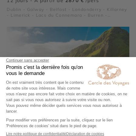
12 jours - À partir de
2870 €
/pers
Dublin - Galway - Belfast - Londonderry - Killarney
- Limerick - Lacs du Connemara - Burren -
Péninsule de Dingle - Chaussée des géants