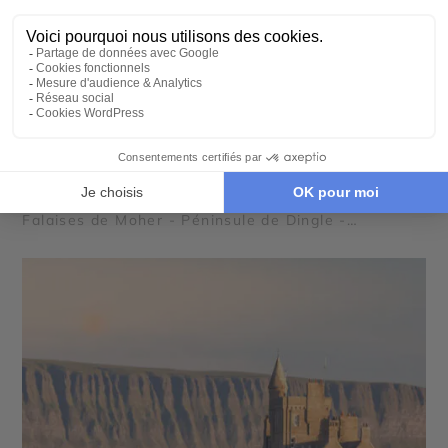
AUTOTOUR
La grande boucle Irlandaise
15 jours - À partir de
3410 €
/pers
Dublin - Cork - Galway - Lacs du Connemara -
Falaises de Moher - Péninsule de Dingle -
Chaussée des géants - Achill Island