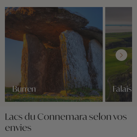
Burren
Falais
Nos 10 idées voyage
Nos 10 idées v
Lacs du Connemara selon vos
envies