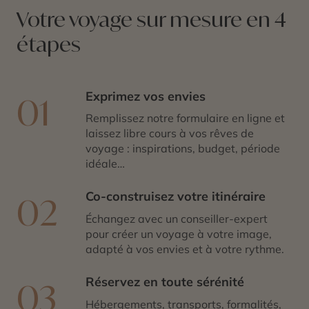
découverte du folklore continue dans le comté de
Votre voyage sur mesure en 4
Galway où se trouvent Clifden, cette ville multicolore
étapes
située au bord de la rivière Owenglin et Roudstone,
petit village pittoresque de pêcheurs. De nombreux
sites sont à visiter lors de votre séjour en Irlande : le
parc national du Connemara, le château de Clifden, la
Exprimez vos envies
01
montagne Diamond Hill ou encore Inagh Valley, vallée
fort agréable et complètement inhabitée, idéale pour un
Remplissez notre formulaire en ligne et
dépaysement total.
laissez libre cours à vos rêves de
voyage : inspirations, budget, période
idéale…
Co-construisez votre itinéraire
02
Échangez avec un conseiller-expert
pour créer un voyage à votre image,
adapté à vos envies et à votre rythme.
Réservez en toute sérénité
03
Hébergements, transports, formalités,