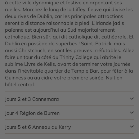
à cette ville dynamique et festive en arpentant ses
ruelles. Marchez le long de la Liffey, fleuve qui divise les
deux rives de Dublin, car les principales attractions
seront à distance raisonnable à pied. L’Irlande jadis
païenne est aujourd’hui au Sud majoritairement
catholique. Bien sûr, qui dit catholique dit cathédrale. Et
Dublin en possède de superbes ! Saint-Patrick, mais
aussi Christchuch, en sont les preuves irréfutables. Allez
faire un tour du côté du Trinity College qui abrite le
sublime Livre de Kells, avant de terminer votre journée
dans l’inévitable quartier de Temple Bar, pour fêter à la
Guinness ou au cidre votre première soirée. Nuit en
hôtel central.
Jours 2 et 3
Connemara
Jour 4
Région de Burren
Direction l’Ouest de l’Irlande et sa région mythique,
célébrée dans les chansons, le Connemara. En
s’enfonçant vers l’ouest, autour de Clifden, vous pourrez
Jours 5 et 6
Anneau du Kerry
Vous vous rendrez aujourd’hui à travers les paysages
emprunter la superbe route Sky Road, offrant des vues
lunaires de cette région étonnante qu’est le Burren.