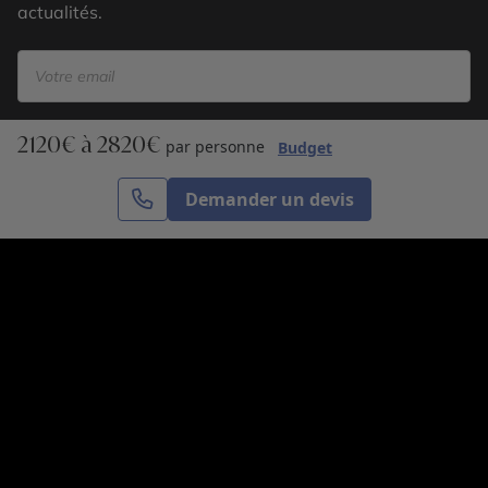
actualités.
2120€ à 2820€
S’inscrire
par personne
Budget
Demander un devis
Cercle des Voyages est une agence de voyage
spécialisée dans le sur-mesure, appartenant au groupe
Cercle des Vacances. Grâce à notre expertise et notre
passion du voyage, nous sommes là pour vous aider à
réaliser le voyage de vos rêves. Notre équipe est à
votre écoute pour créer le voyage qui vous ressemble.
Co-concevez votre voyage