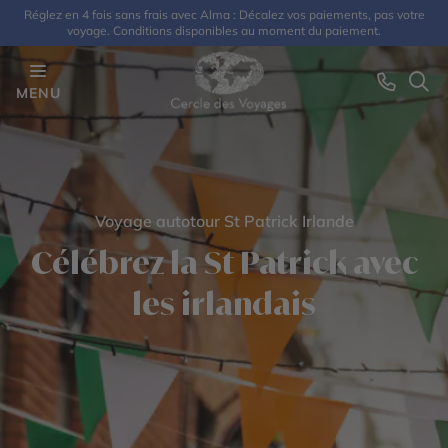
Réglez en 4 fois sans frais avec Alma : Décalez vos paiements, pas votre
voyage. Conditions disponibles au moment du paiement.
MENU
Voyage autotour St Patrick Irlande
Célébrez la St Patrick avec
les irlandais