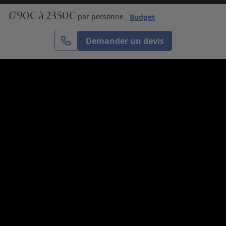
1790€ à 2350€
S’inscrire
par personne
Budget
Demander un devis
Cercle des Voyages est une agence de voyage
spécialisée dans le sur-mesure, appartenant au groupe
Cercle des Vacances. Grâce à notre expertise et notre
passion du voyage, nous sommes là pour vous aider à
réaliser le voyage de vos rêves. Notre équipe est à
votre écoute pour créer le voyage qui vous ressemble.
Co-concevez votre voyage
Nous contacter
Venez nous voir