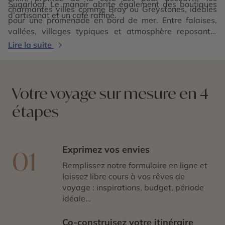
Sugarloaf. Le manoir abrite également des boutiques
charmantes villes comme Bray ou Greystones, idéales
d’artisanat et un café raffiné.
pour une promenade en bord de mer. Entre falaises,
vallées, villages typiques et atmosphère reposante,
Wicklow est une destination incontournable pour un
Lire la suite
voyage en Irlande tout en équilibre.
Votre voyage sur mesure en 4
étapes
Exprimez vos envies
01
Remplissez notre formulaire en ligne et
laissez libre cours à vos rêves de
voyage : inspirations, budget, période
idéale…
Co-construisez votre itinéraire