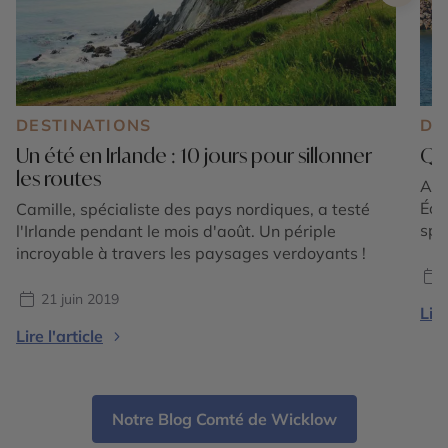
DESTINATIONS
DE
Un été en Irlande : 10 jours pour sillonner
Que
les routes
Au l
Éol
Camille, spécialiste des pays nordiques, a testé
spe
l'Irlande pendant le mois d'août. Un périple
Com
incroyable à travers les paysages verdoyants !
pat
méd
21 juin 2019
Lire
pay
Lire l'article
vil
Notre Blog Comté de Wicklow