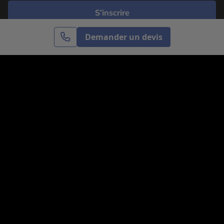
S’inscrire
Demander un devis
Cercle des Voyages est une agence de voyage
spécialisée dans le sur-mesure, appartenant au groupe
Cercle des Vacances. Grâce à notre expertise et notre
passion du voyage, nous sommes là pour vous aider à
réaliser le voyage de vos rêves. Notre équipe est à
votre écoute pour créer le voyage qui vous ressemble.
Co-concevez votre voyage
Nous contacter
Venez nous voir