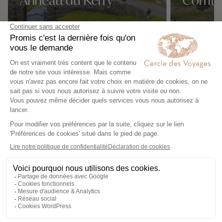
Nos 1 idées voyage
Nos 1 idées vo
Comté de Wicklow selon vos
envies
Croisières en
Autotour Irlande
Europe du Nord
Expertise et co-construction
1