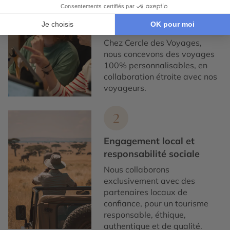
Expertise et co-
construction
Chez Cercle des Voyages,
nous concevons des voyages
100% personnalisables, en
collaboration étroite avec nos
voyageurs.
2
Engagement local et
responsabilité sociale
Nous collaborons
exclusivement avec des
partenaires locaux de
confiance, pour un tourisme
responsable, éthique,
authentique et de qualité.