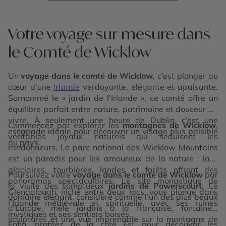
Votre voyage sur-mesure dans
le Comté de Wicklow
Un
voyage dans le comté de Wicklow
, c’est plonger au
cœur d’une
Irlande
verdoyante, élégante et apaisante.
Surnommé le « jardin de l’Irlande », ce comté offre un
équilibre parfait entre nature, patrimoine et douceur de
vivre. À seulement une heure de Dublin, c’est une
Commencez par explorer les
montagnes de Wicklow
,
escapade idéale pour découvrir un visage plus paisible
véritables joyaux naturels qui séduisent les
du pays.
randonneurs. Le parc national des Wicklow Mountains
est un paradis pour les amoureux de la nature : lacs
glaciaires, tourbières, landes et forêts offrent des
Poursuivez votre
voyage dans le comté de Wicklow
par
panoramas spectaculaires. Le site monastique de
la visite des somptueux
jardins de Powerscourt
. Ce
Glendalough, niché entre deux lacs, vous plonge dans
domaine élégant, considéré comme l’un des plus beaux
l’Irlande médiévale et spirituelle, avec ses ruines
d’Europe, mêle jardins à la française, fontaines,
mystiques et ses sentiers boisés.
sculptures et une vue imprenable sur la montagne de
Enfin, profitez de la côte Est pour découvrir les