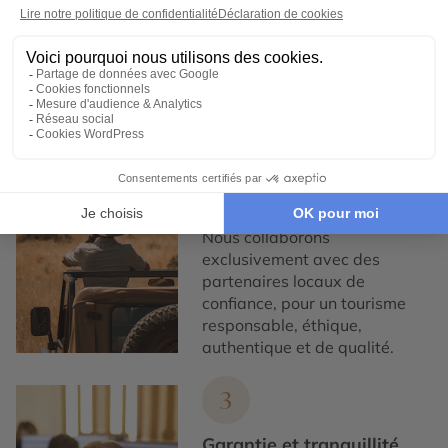
nous concevons des voyages
100% personnalisables, en
collaboration étroite avec nos
voyageurs.
2
Engagement local et
responsabilité sociale
Nous collaborons
exclusivement avec des
partenaires locaux de
confiance, pour un tourisme
responsable, éthique,
authentique et de qualité.
3
Garantie et tranquillité