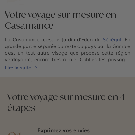
Votre voyage sur-mesure en
Casamance
La Casamance, c’est le Jardin d’Eden du
Sénégal
. En
grande partie séparée du reste du pays par la Gambie
c’est un tout autre visage que propose cette région
verdoyante, encore très rurale. Oubliés les paysages
sahéliens, ici l’eau est omniprésente avec le puissant
Lire la suite
fleuve Casamance et ses affluents qui viennent irriguer
rizières, vergers et mangroves avant de se jeter dans
l’océan Atlantique. La flore n’est pas en reste et offre
des paysages magnifiques de forêts dominées par des
Votre voyage sur mesure en 4
baobabs, palmiers, manguiers, fromagers et autres
étapes
papayers. À pied ou à bord d’une pirogue, on part à la
rencontre des casamançais, de leur histoire coloniale
qui a croisé le chemin de français mais aussi de
portugais. L’ethnie majoritaire des diolas et très
Exprimez vos envies
attachée à ses traditions et à ses rites animistes. Le roi