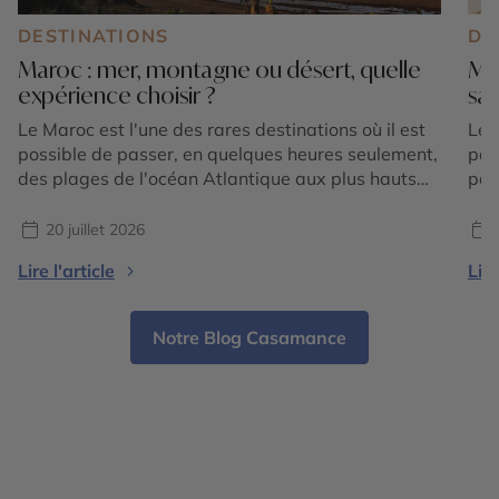
DESTINATIONS
DE
Maroc : mer, montagne ou désert, quelle
Mar
expérience choisir ?
sa
Le Maroc est l'une des rares destinations où il est
Le 
possible de passer, en quelques heures seulement,
par
des plages de l'océan Atlantique aux plus hauts
pay
sommets de l'Atlas, avant de rejoindre les
Mar
immenses dunes du Sahara. Cette incroyable
spo
20 juillet 2026
diversité de paysages fait du royaume une
Pou
Lire l'article
Lire
destination idéale pour les voyageurs qui
méd
souhaitent vivre plusieurs expériences […]
Notre Blog Casamance