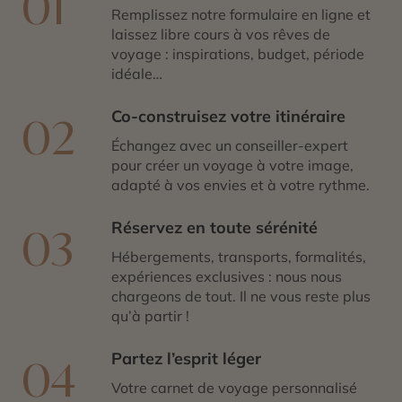
01
d’Oussouye, considéré comme le « gardien du temple »,
Remplissez notre formulaire en ligne et
s’assure que tout ce qui définit les diolas se transmette
laissez libre cours à vos rêves de
aux jeunes générations.
voyage : inspirations, budget, période
idéale…
Co-construisez votre itinéraire
02
Échangez avec un conseiller-expert
pour créer un voyage à votre image,
adapté à vos envies et à votre rythme.
Réservez en toute sérénité
03
Hébergements, transports, formalités,
expériences exclusives : nous nous
chargeons de tout. Il ne vous reste plus
qu’à partir !
Partez l’esprit léger
04
Votre carnet de voyage personnalisé