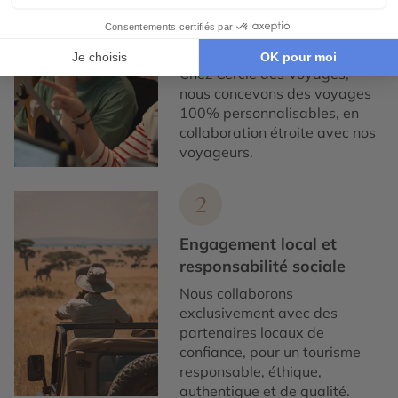
Expertise et co-
construction
Chez Cercle des Voyages,
nous concevons des voyages
100% personnalisables, en
collaboration étroite avec nos
voyageurs.
2
Engagement local et
responsabilité sociale
Nous collaborons
exclusivement avec des
partenaires locaux de
confiance, pour un tourisme
responsable, éthique,
authentique et de qualité.