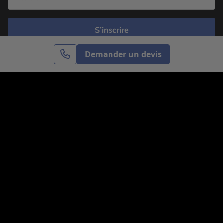
S’inscrire
Demander un devis
Cercle des Voyages est une agence de voyage
spécialisée dans le sur-mesure, appartenant au groupe
Cercle des Vacances. Grâce à notre expertise et notre
passion du voyage, nous sommes là pour vous aider à
réaliser le voyage de vos rêves. Notre équipe est à
votre écoute pour créer le voyage qui vous ressemble.
Co-concevez votre voyage
Nous contacter
Venez nous voir