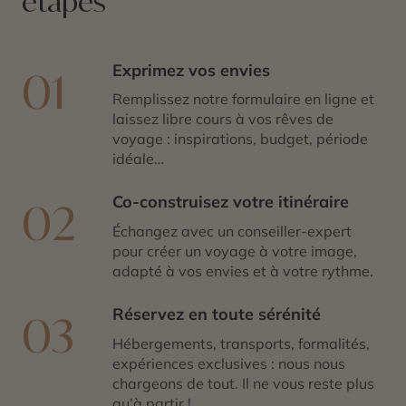
étapes
les grandes étendues d’eau, les oiseaux y donnent leur
spectacle, celui d’une nature sauvage. Ils y nichent
entre fin décembre et fin mars.
Exprimez vos envies
01
Remplissez notre formulaire en ligne et
laissez libre cours à vos rêves de
voyage : inspirations, budget, période
idéale…
Co-construisez votre itinéraire
02
Échangez avec un conseiller-expert
pour créer un voyage à votre image,
adapté à vos envies et à votre rythme.
Réservez en toute sérénité
03
Hébergements, transports, formalités,
expériences exclusives : nous nous
chargeons de tout. Il ne vous reste plus
qu’à partir !