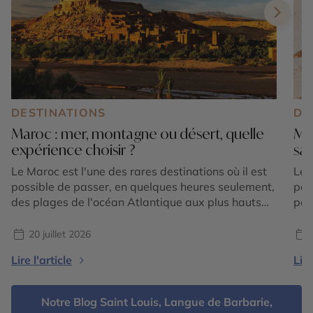
DESTINATIONS
DE
Maroc : mer, montagne ou désert, quelle
Mar
expérience choisir ?
sa
Le Maroc est l'une des rares destinations où il est
Le 
possible de passer, en quelques heures seulement,
par
des plages de l'océan Atlantique aux plus hauts
pay
sommets de l'Atlas, avant de rejoindre les
Mar
immenses dunes du Sahara. Cette incroyable
spo
20 juillet 2026
diversité de paysages fait du royaume une
Pou
Lire l'article
Lire
destination idéale pour les voyageurs qui
méd
souhaitent vivre plusieurs expériences […]
Notre Blog Saint Louis, Langue de Barbarie,