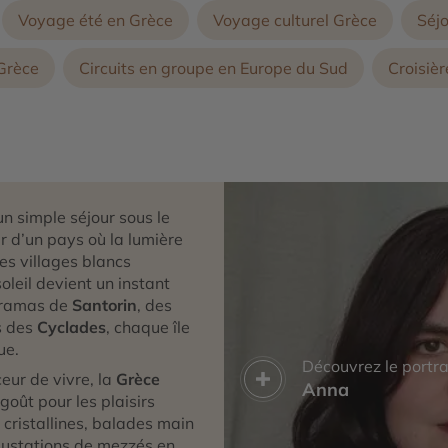
Voyage été en Grèce
Voyage culturel Grèce
Séj
 Grèce
Circuits en groupe en Europe du Sud
Croisiè
’un simple séjour sous le
r d’un pays où la lumière
s villages blancs
oleil devient un instant
ramas de
Santorin
, des
s des
Cyclades
, chaque île
ue.
Découvrez le portra
eur de vivre, la
Grèce
Anna
 goût pour les plaisirs
s cristallines, balades main
gustations de mezzés en