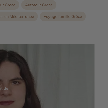
our Grèce
Autotour Grèce
res en Méditerranée
Voyage famille Grèce
it de