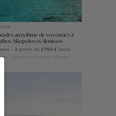
JOUR
rades au rythme de vos envies à
athos, Skopelos et Alonissos
jours - À partir de
2750 €
/pers
nes - Skiathos - Acropole Athènes