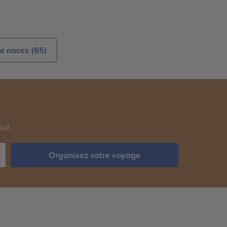
mbo - Mascate - Dubaï - Abu Dhabi -
dah - Louxor - Aqaba - Haïfa -
salem - Rhodes - Athènes - Rome -
ea - Tahiti - Huahine - Raiatea
e noces (85)
isé.
Organisez votre voyage