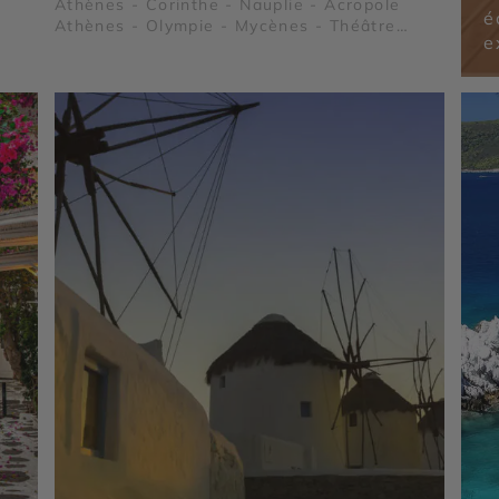
Athènes - Corinthe - Nauplie - Acropole
é
Athènes - Olympie - Mycènes - Théâtre
e
d'Epidaure - Magne - Sparte et Mystra -
Monemvasia - Cap Sounion