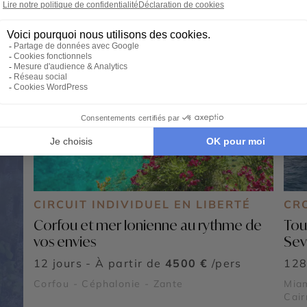
CIRCUIT INDIVIDUEL EN LIBERTÉ
CR
Corfou et mer Ionienne au rythme de
Tou
vos envies
Sev
12 jours - À partir de
4500 €
/pers
128
Corfou - Céphalonie - Zante
Miam
Cair