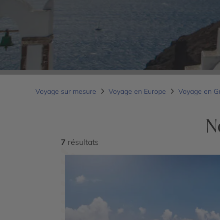
Voyage sur mesure
Voyage en Europe
Voyage en G
N
7
résultats