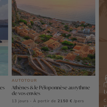
AUTOTOUR
es
Athènes & le Péloponnèse au rythme
L
de vos envies
C
13 jours - À partir de
2150 €
/pers
v