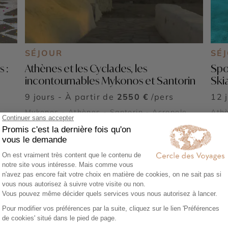
SÉJOUR
SÉ
 :
Athènes et les Cyclades, les
Spo
incontournables Mykonos et Santorin
Ski
9 jours - À partir de
2550 €
/pers
12 
Mykonos - Athènes - Santorin - Acropole
Athè
Athènes - Délos - Cap Sounion