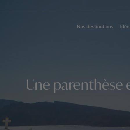
Nos destinations
Idée
Une parenthèse 