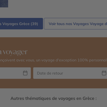
Colo
Djed
Jéru
Moor
os Voyages Grèce (39)
Voir tous nos Voyages Voyage d
 voyager
conçoivent avec vous, un voyage d'exception 100% personnal
Autres thématiques de voyages en Grèce :