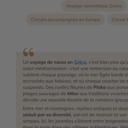
Voyage romantique Grèce
Circuits accompagnés en Europe
Circuit
Un
voyage de noces en
Grèce
, c’est bien plus qu
soleil méditerranéen : c’est une immersion au cœu
sublime chaque paysage, où la mer Égée borde de
accrochés aux falaises, et où chaque coucher de s
suspendu. Des ruelles fleuries de
Plaka
aux pano
plages sauvages de
Milos
aux traditions vivante
dévoile une nouvelle facette de la romance grecq
Entre mer et montagnes, mythes antiques et douc
séduit par sa diversité
, son art de recevoir et son
simples. Ici, les journées s’étirent entre baignade
dans la main dans des villages authentiques, dé