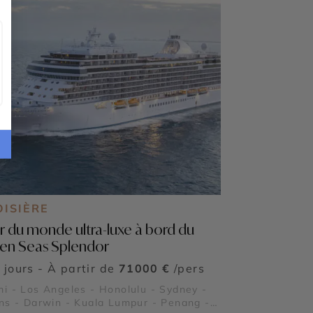
OISIÈRE
r du monde ultra-luxe à bord du
en Seas Splendor
 jours - À partir de
71000 €
/pers
i - Los Angeles - Honolulu - Sydney -
ns - Darwin - Kuala Lumpur - Penang -