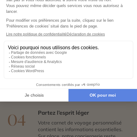
laissez libre cours à vos rêves de
voyage : inspirations, budget, période
idéale…
Co-construisez votre itinéraire
02
Échangez avec un conseiller-expert
pour créer un voyage à votre image,
adapté à vos envies et à votre rythme.
Réservez en toute sérénité
03
Hébergements, transports, formalités,
expériences exclusives : nous nous
chargeons de tout. Il ne vous reste plus
qu’à partir !
Partez l’esprit léger
04
Votre carnet de voyage personnalisé
contient les informations essentielles.
Sur place, notre conciergerie reste