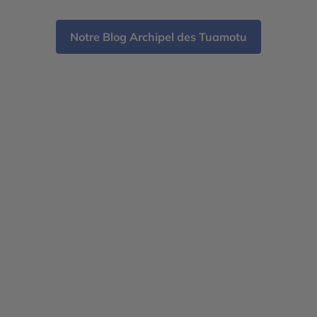
[…]
sél
Notre Blog Archipel des Tuamotu