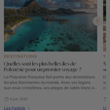
DESTINATIONS
TE
Quelles sont les plus belles îles de
5 p
Polynésie pour un premier voyage ?
sen
La Polynésie française fait partie des destinations
Des
les plus fascinantes au monde. Avec ses lagons
sor
aux eaux cristallines, ses plages de sable blanc et
con
ses paysages tropicaux préservés, elle attire les
déc
voyageurs en quête d’évasion. Pour un premier
de 
8 juin 2026
séjour, le choix des îles est essentiel afin de
acc
Lire l'article
Lire
découvrir toute la diversité de cet archipel unique.
par