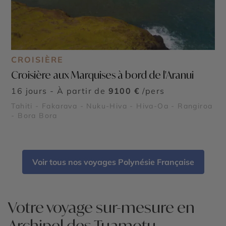
CROISIÈRE
Croisière aux Marquises à bord de l'Aranui
16 jours - À partir de
9100 €
/pers
Tahiti - Fakarava - Nuku-Hiva - Hiva-Oa - Rangiroa
- Bora Bora
Voir tous nos voyages Polynésie Française
Votre voyage sur-mesure en
Archipel des Tuamotu