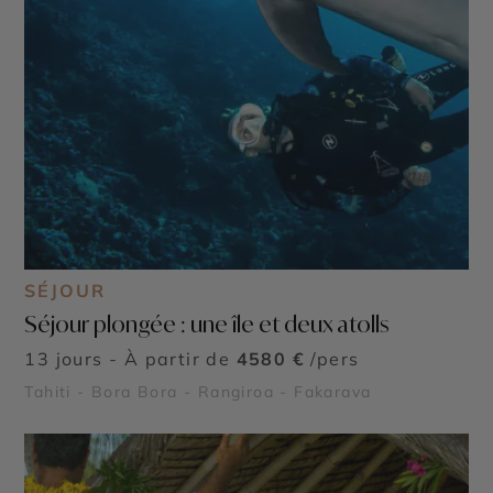
SÉJOUR
Séjour plongée : une île et deux atolls
13 jours - À partir de
4580 €
/pers
Tahiti - Bora Bora - Rangiroa - Fakarava