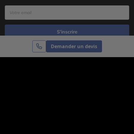
S’inscrire
Demander un devis
Cercle des Voyages est une agence de voyage
spécialisée dans le sur-mesure, appartenant au groupe
Cercle des Vacances. Grâce à notre expertise et notre
passion du voyage, nous sommes là pour vous aider à
réaliser le voyage de vos rêves. Notre équipe est à
votre écoute pour créer le voyage qui vous ressemble.
Co-concevez votre voyage
Nous contacter