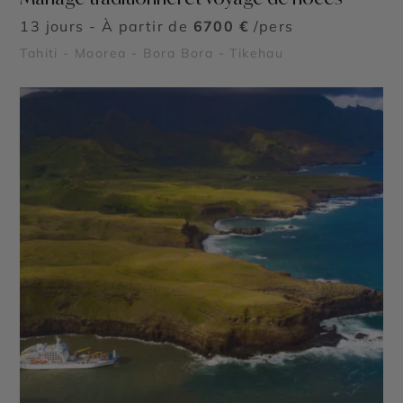
13 jours - À partir de
6700 €
/pers
Tahiti - Moorea - Bora Bora - Tikehau