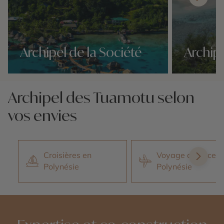
Archipel de la Société
Archipe
Nos 5 idées voyage
Nos 5 idées vo
Archipel des Tuamotu selon
vos envies
Croisières en
Voyage de noces 
Polynésie
Polynésie