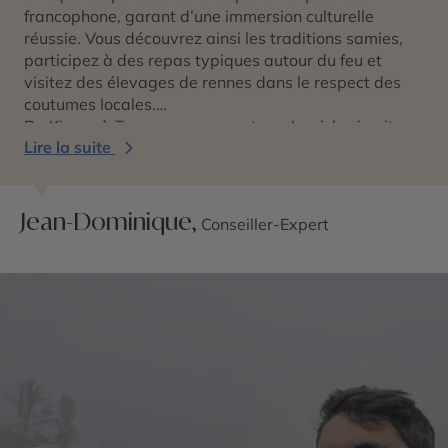
francophone, garant d’une immersion culturelle
réussie. Vous découvrez ainsi les traditions samies,
participez à des repas typiques autour du feu et
visitez des élevages de rennes dans le respect des
coutumes locales.
De Kiruna à
Tromsø
en passant par Inari, le circuit
Lire la suite
vous plonge dans une ambiance authentique. Et si
vous voyagez en hiver, l’observation des aurores
boréales devient un moment fort du séjour, rendu
encore plus magique par les conseils de votre guide.
Jean-Dominique,
Conseiller-Expert
Que vous soyez en couple, en famille ou entre amis,
vous profitez d’un programme équilibré entre
activités, temps libre et découvertes locales.