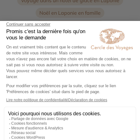
Voyage dans un hôtel de glace en Laponie
Noël en Laponie en famille
Voyage d’hiver en Laponie
Voyage en chien de traineaux
Offrez-vous un dépaysement total grâce à un voyage
accompagné en Laponie, une terre magique entre
étendues enneigées, forêts boréales et traditions
ancestrales. À travers ce séjour unique, vous vivez
pleinement l’hiver arctique ou l’été lapon dans un
cadre sécurisé et convivial, accompagné par des
guides passionnés. Le Cercle des Voyages vous
propose des circuits organisés riches en expériences,
pour une découverte complète et sans stress de cette
région fascinante.