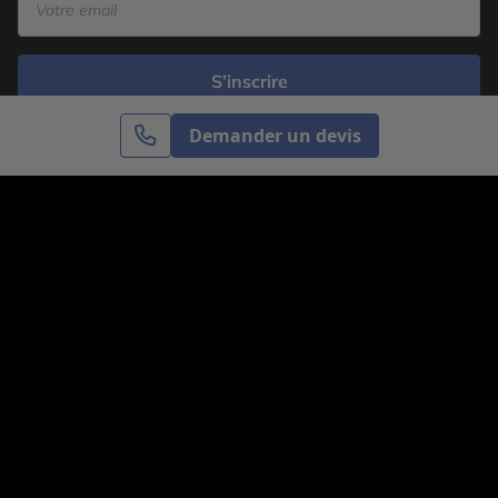
S’inscrire
Demander un devis
Cercle des Voyages est une agence de voyage
spécialisée dans le sur-mesure, appartenant au groupe
Cercle des Vacances. Grâce à notre expertise et notre
passion du voyage, nous sommes là pour vous aider à
réaliser le voyage de vos rêves. Notre équipe est à
votre écoute pour créer le voyage qui vous ressemble.
Co-concevez votre voyage
Nous contacter