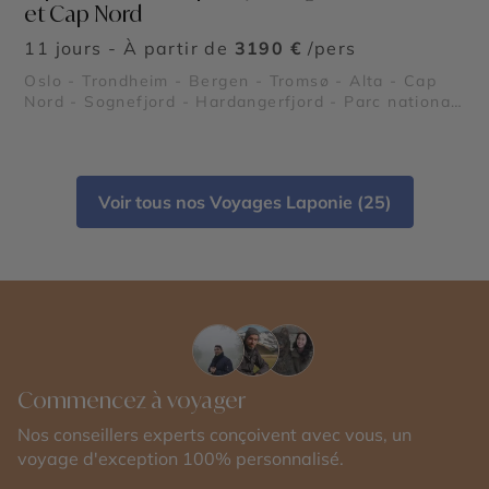
et Cap Nord
11 jours - À partir de
3190 €
/pers
Oslo - Trondheim - Bergen - Tromsø - Alta - Cap
Nord - Sognefjord - Hardangerfjord - Parc national
de Jostedalsbreen
Voir tous nos Voyages Laponie (25)
Commencez à voyager
Nos conseillers experts conçoivent avec vous, un
voyage d'exception 100% personnalisé.