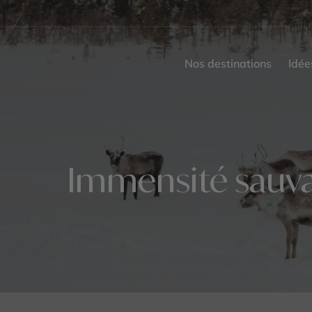
Nos destinations
Idée
Immensité sauvag