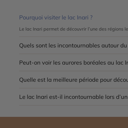
Pourquoi visiter le lac Inari ?
Le lac Inari permet de découvrir l’une des régions
Quels sont les incontournables autour du l
L’île sacrée d’Ukonsaari, le village d’Inari, le mus
Peut-on voir les aurores boréales au lac In
à vivre.
Oui, la région offre d’excellentes conditions d’obser
Quelle est la meilleure période pour découv
L’hiver est idéal pour les activités nordiques et les 
Le lac Inari est-il incontournable lors d’
Oui, le lac Inari est l’un des sites naturels les pl
arctiques.