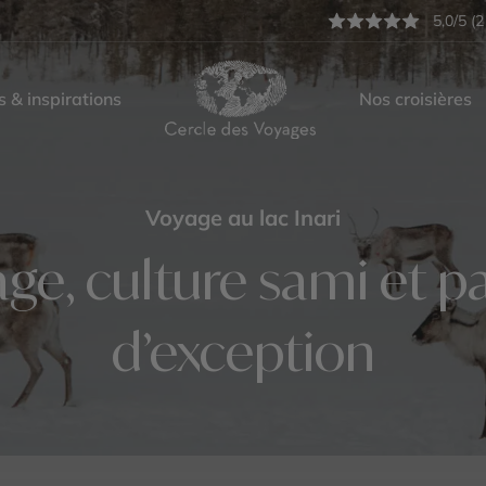
5,0/5 (2
s & inspirations
Nos croisières
Voyage au lac Inari
e, culture sami et p
d’exception