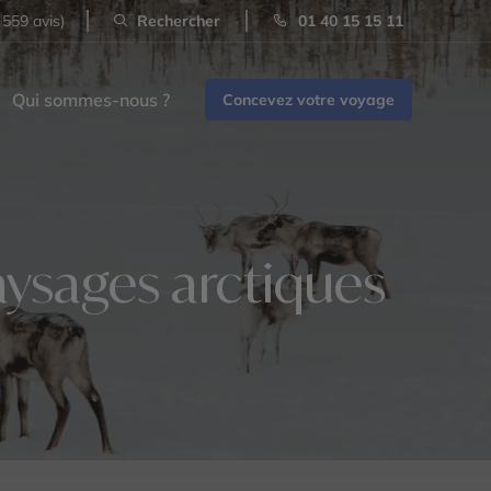
 559 avis)
Rechercher
01 40 15 15 11
Qui sommes-nous ?
Concevez votre voyage
aysages arctiques