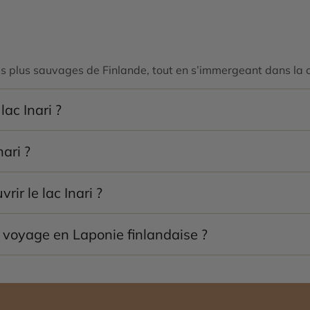
 les plus sauvages de Finlande, tout en s’immergeant dans la
ac Inari ?
ée Siida, les excursions en bateau et l’observation des aurore
ari ?
vation grâce à sa situation très au nord et à sa faible polluti
rir le lac Inari ?
aurores boréales, tandis que l’été permet de profiter du soleil
un voyage en Laponie finlandaise ?
us emblématiques de Finlande et constitue une étape majeure p