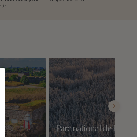
tir !
e
Parc national de Pyhä-