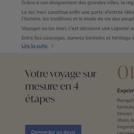
Grâce à son éloignement des grandes villes, la ré
Le lac Inari constitue enfin une porte d’entrée idé
l’histoire, les traditions et le mode de vie des peup
Voyager au lac Inari, c’est découvrir une Laponie a
Entre îles sauvages, aurores boréales et héritage s
Lire la suite
0
Votre voyage sur
mesure en 4
Exprim
étapes
Remplis
formulai
laissez 
rêves d
inspira
Demander un devis
période