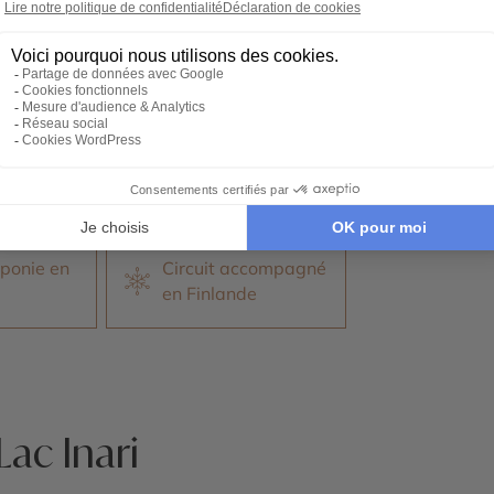
llage du Père Noël
Suomenlinn
idées voyage
Nos 1 idées voyage
es
ponie en
Circuit accompagné
en Finlande
ac Inari