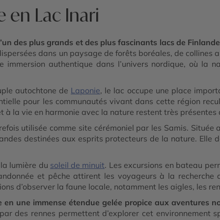
 en Lac Inari
t l’un des plus grands et des plus fascinants lacs de Finlande
 dispersées dans un paysage de forêts boréales, de collines
 une immersion authentique dans l’univers nordique, où la n
uple autochtone de
Laponie
, le lac occupe une place import
ntielle pour les communautés vivant dans cette région recu
et à la vie en harmonie avec la nature restent très présentes 
trefois utilisée comme site cérémoniel par les Samis. Située a
ndes destinées aux esprits protecteurs de la nature. Elle d
s la lumière du
soleil de minuit
. Les excursions en bateau perm
ndonnée et pêche attirent les voyageurs à la recherche d
s d’observer la faune locale, notamment les aigles, les ren
rme en une immense étendue gelée propice aux aventures n
ré par des rennes permettent d’explorer cet environnement