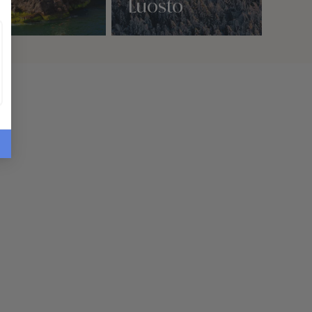
a
Luosto
Nos 1 idées voyage