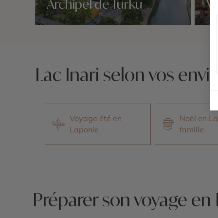
Archipel de Turku
Vi
Nos 1 idées voyage
Nos 1 
Lac Inari selon vos envi
Voyage été en
Noël en La
Laponie
famille
Préparer son voyage en L