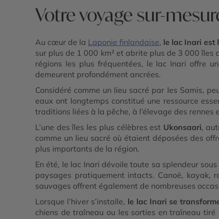
Votre voyage sur-mesure
Au cœur de la
Laponie finlandaise
,
le lac Inari es
sur plus de 1 000 km² et abrite plus de 3 000 îles
régions les plus fréquentées, le lac Inari offre
demeurent profondément ancrées.
Considéré comme un lieu sacré par les Samis, pe
eaux ont longtemps constitué une ressource esse
traditions liées à la pêche, à l’élevage des rennes 
L’une des îles les plus célèbres est
Ukonsaari
, au
comme un lieu sacré où étaient déposées des offra
plus importants de la région.
En été, le lac Inari dévoile toute sa splendeur sou
paysages pratiquement intacts. Canoë, kayak, ra
sauvages offrent également de nombreuses occasion
Lorsque l’hiver s’installe,
le lac Inari se transfo
chiens de traîneau ou les sorties en traîneau ti