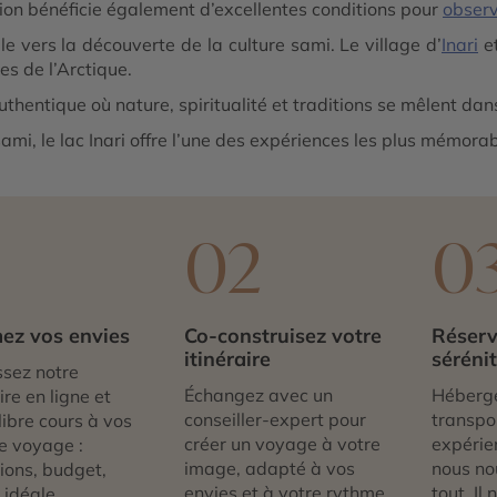
gion bénéficie également d’excellentes conditions pour
observ
ale vers la découverte de la culture sami. Le village d’
Inari
et
les de l’Arctique.
uthentique où nature, spiritualité et traditions se mêlent da
ami, le lac Inari offre l’une des expériences les plus mémora
1
02
0
ez vos envies
Co-construisez votre
Réserv
itinéraire
séréni
sez notre
Échangez avec un
Héberg
re en ligne et
conseiller-expert pour
transpor
libre cours à vos
créer un voyage à votre
expérie
e voyage :
image, adapté à vos
nous no
tions, budget,
envies et à votre rythme.
tout. Il
 idéale…