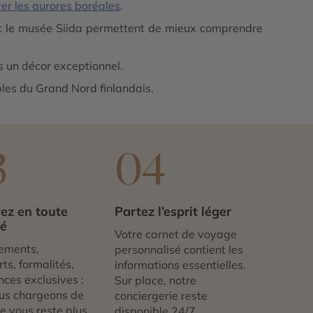
er les aurores boréales
.
 le musée Siida permettent de mieux comprendre
ns un décor exceptionnel.
bles du Grand Nord finlandais.
3
04
ez en toute
Partez l’esprit léger
té
Votre carnet de voyage
ements,
personnalisé contient les
ts, formalités,
informations essentielles.
nces exclusives :
Sur place, notre
us chargeons de
conciergerie reste
 ne vous reste plus
disponible 24/7