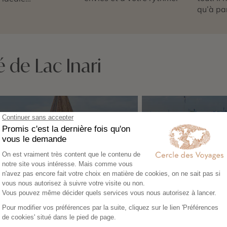
qu’à par
 de Lac Inari
Forteresse d