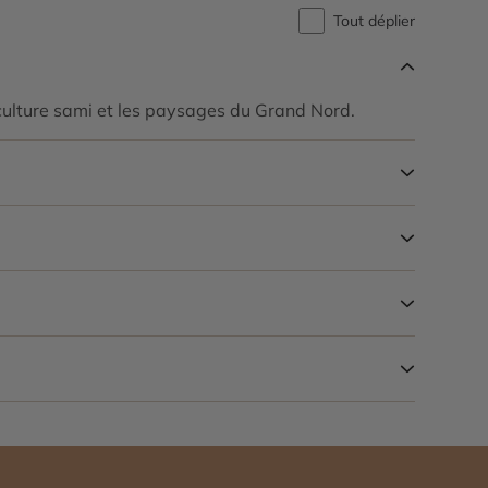
Tout déplier
 culture sami et les paysages du Grand Nord.
s boréales figurent parmi les principales expériences
on lumineuse.
 de minuit et des excursions sur le lac.
our découvrir la culture sami et les paysages