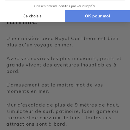
en mer pour toute la
famille
Une croisière avec Royal Carribean est bien
plus qu’un voyage en mer.
Avec ses navires les plus innovants, petits et
grands vivent des aventures inoubliables à
bord.
L’amusement est le maître mot de vos
moments en mer.
Mur d’escalade de plus de 9 mètres de haut,
simulateur de surf, patinoire, laser game ou
carrousel de chevaux de bois : toutes ces
attractions sont à bord.