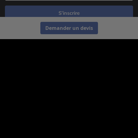
S’inscrire
Demander un devis
Cercle des Voyages est une agence de voyage
spécialisée dans le sur-mesure, appartenant au groupe
Cercle des Vacances. Grâce à notre expertise et notre
passion du voyage, nous sommes là pour vous aider à
réaliser le voyage de vos rêves. Notre équipe est à
votre écoute pour créer le voyage qui vous ressemble.
Co-concevez votre voyage
Nous contacter
Venez nous voir