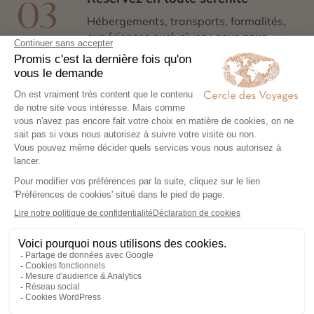
03
Hébergements, transports, formalités,
expériences exclusives : nous nous
chargeons de tout. Il ne vous reste plus
qu’à partir !
Partez l’esprit léger
04
Votre carnet de voyage personnalisé
contient les informations essentielles.
Sur place, notre conciergerie reste
disponible 24/7
Demander un devis
Des attractions uniques