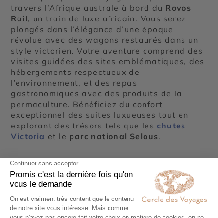
travers l’Afrique australe à bord du
Rovos
Rail
, un train de luxe africain. Vous serez
plongés dans l’élégance d’une époque
révolue avec des wagons restaurés dans un
style victorien. Votre aventure comprend des
visites guidées des sites emblématiques, des
hébergements respectueux de
l’environnement, et des repas
gastronomiques avec des produits de la
permaculture. Bénéficiez du confort
exceptionnel des suites luxueuses tout en
explorant des trésors tels que les
chutes
Victoria
et le
parc national Selous
.