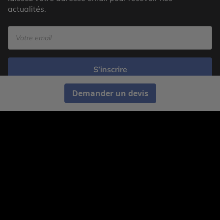
actualités.
S’inscrire
Demander un devis
Cercle des Voyages est une agence de voyage
spécialisée dans le sur-mesure, appartenant au groupe
Cercle des Vacances. Grâce à notre expertise et notre
passion du voyage, nous sommes là pour vous aider à
réaliser le voyage de vos rêves. Notre équipe est à
votre écoute pour créer le voyage qui vous ressemble.
Co-concevez votre voyage