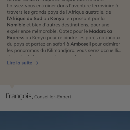
Laissez-vous entraîner dans l’aventure ferroviaire à
travers les grands pays de l’Afrique australe, de
l’Afrique du Sud
au
Kenya
, en passant par la
Namibie
et bien d’autres destinations, pour une
expérience mémorable. Optez pour le
Madaraka
Express
au Kenya pour rejoindre les parcs nationaux
du pays et partez en safari à
Amboseli
pour admirer
les panoramas du Kilimandjaro. vous serez accueilli
dans des hébergements respectueux de
Lire la suite
l’environnement, où des repas gastronomiques
conçus à partir de produits de la ferme en
permaculture vous attendent. Explorez la Namibie à
bord du Rovos Rail pour atteindre des destinations
telles que le
Fish River Canyon
et les
dunes de
François,
Sossusvlei
. Choisissez le train comme moyen de
Conseiller-Expert
transport pour traverser les vastes terres africaines,
de Cape Town en Afrique du Sud jusqu’à Zanzibar en
Tanzanie
, en passant par des pays comme le
Botswana, le
Zimbabwe
et la Zambie. Découvrez les
innombrables facettes de l’Afrique depuis les voitures