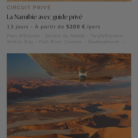
CIRCUIT PRIVÉ
La Namibie avec guide privé
13 jours - À partir de
5200 €
/pers
Parc d'Etosha - Désert du Namib - Twyfelfontein -
Walvis Bay - Fish River Canyon - Swakopmund -
Sossusvlei - Deadvlei