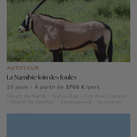
AUTOTOUR
La Namibie loin des foules
15 jours - À partir de
3700 €
/pers
Désert du Namib - Walvis Bay - Fish River Canyon
- Désert du Kalahari - Swakopmund - Sossusvlei