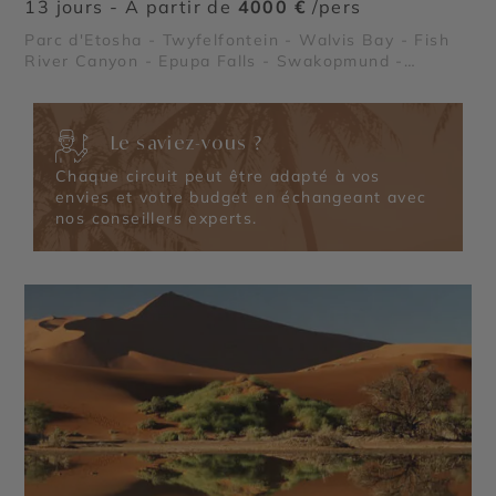
13 jours - À partir de
4000 €
/pers
Parc d'Etosha - Twyfelfontein - Walvis Bay - Fish
River Canyon - Epupa Falls - Swakopmund -
Sossusvlei
Le saviez-vous ?
Chaque circuit peut être adapté à vos
envies et votre budget en échangeant avec
nos conseillers experts.