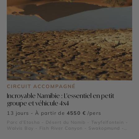
CIRCUIT ACCOMPAGNÉ
Incroyable Namibie : L'essentiel en petit
groupe et véhicule 4x4
13 jours - À partir de
4550 €
/pers
Parc d'Etosha - Désert du Namib - Twyfelfontein -
Walvis Bay - Fish River Canyon - Swakopmund -
Deadvlei - Sossusvlei