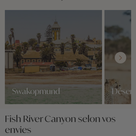
Swakopmund
Désert
Nos 5 idées voyage
Nos 5 idées vo
Fish River Canyon selon vos
envies