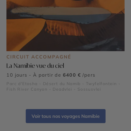
CIRCUIT ACCOMPAGNÉ
La Namibie vue du ciel
10 jours - À partir de
6400 €
/pers
Parc d'Etosha - Désert du Namib - Twyfelfontein -
Fish River Canyon - Deadvlei - Sossusvlei
Voir tous nos voyages Namibie