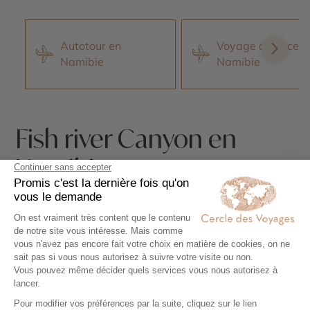
Autotour en
Voyage de noces 
Namibie
Namibie
Fish river Canyon en
Namibie
Fish River Canyon est un incontournable lors
de votre voyage en
Namibie
. C’est un canyon
et une rivière, donc tout y est : des vues à
couper le souffle et une sensation d’espace
incroyable que vous ne trouverez pas dans
d’autres parties de ce pays. Visitez cette
zone aride de la Namibie qui abrite une