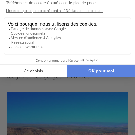
grande biodiversité. Partez à la recherche
des babouins , des
zèbres
ou encore des
oryx
. On distingue de nombreux types de
paysages dans la région. Découvrez les
savanes boisées ainsi que les plaines
luxuriantes qui constituent les grands
paysages splendides de la Namibie. Ce site
offre de beaux panoramas à admirer depuis
les hébergements qui se situent des
principaux camps du parc. Profitez des vues
époustouflantes sur ses parois rocheuses
rouges et ses gorges profondes.