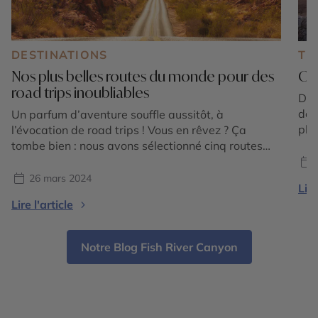
DESTINATIONS
TE
Nos plus belles routes du monde pour des
Où 
road trips inoubliables
Dis
des
Un parfum d’aventure souffle aussitôt, à
pla
l’évocation de road trips ! Vous en rêvez ? Ça
des
tombe bien : nous avons sélectionné cinq routes
Zod
mythiques, en Amérique du Nord, en Amérique
C’e
latine, en Afrique et en Europe du Nord.
26 mars 2024
Lire
BÉL
Évidemment, quand il s’agit des plus longues,
Lire l'article
mieux vaut se cantonner à une portion de
l’itinéraire […]
Notre Blog Fish River Canyon