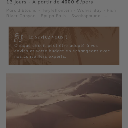
13 jours - À partir de
4000 €
/pers
Parc d'Etosha - Twyfelfontein - Walvis Bay - Fish
River Canyon - Epupa Falls - Swakopmund -
Sossusvlei
Le saviez-vous ?
Chaque circuit peut être adapté à vos
envies et votre budget en échangeant avec
nos conseillers experts.