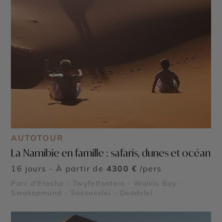
AUTOTOUR
La Namibie en famille : safaris, dunes et océan
16 jours - À partir de
4300 €
/pers
Parc d'Etosha - Twyfelfontein - Walvis Bay -
Swakopmund - Sossusvlei - Deadvlei