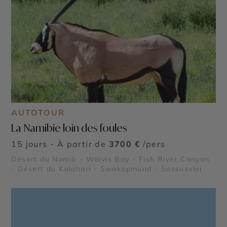
AUTOTOUR
La Namibie loin des foules
15 jours - À partir de
3700 €
/pers
Désert du Namib - Walvis Bay - Fish River Canyon
- Désert du Kalahari - Swakopmund - Sossusvlei