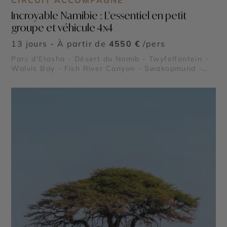
CIRCUIT ACCOMPAGNÉ
Incroyable Namibie : L'essentiel en petit
groupe et véhicule 4x4
13 jours - À partir de
4550 €
/pers
Parc d'Etosha - Désert du Namib - Twyfelfontein -
Walvis Bay - Fish River Canyon - Swakopmund -
Deadvlei - Sossusvlei