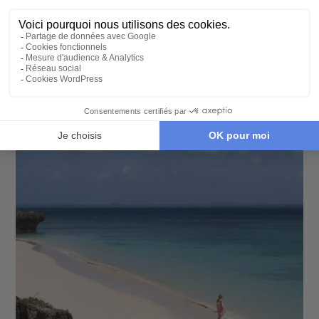
AUTOTOUR
Elégante et envoûtante Namibie
15 jours - À partir de
7500 €
/pers
Parc d'Etosha - Désert du Namib - Twyfelfontein -
Walvis Bay - Sossusvlei