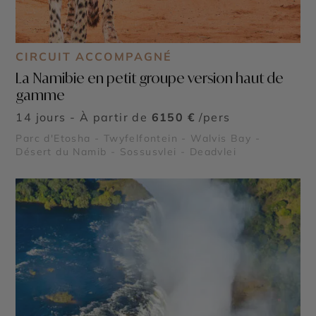
CIRCUIT ACCOMPAGNÉ
La Namibie en petit groupe version haut de
gamme
14 jours - À partir de
6150 €
/pers
Parc d'Etosha - Twyfelfontein - Walvis Bay -
Désert du Namib - Sossusvlei - Deadvlei