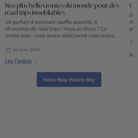
Nos plus belles routes du monde pour des
Où 
road trips inoubliables
Dis
des
Un parfum d’aventure souffle aussitôt, à
pla
l’évocation de road trips ! Vous en rêvez ? Ça
des
tombe bien : nous avons sélectionné cinq routes
Zod
mythiques, en Amérique du Nord, en Amérique
C’e
latine, en Afrique et en Europe du Nord.
26 mars 2024
Lire
BÉL
Évidemment, quand il s’agit des plus longues,
Lire l'article
mieux vaut se cantonner à une portion de
l’itinéraire […]
Notre Blog Walvis Bay