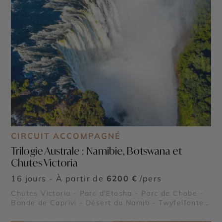
CIRCUIT ACCOMPAGNÉ
Trilogie Australe : Namibie, Botswana et
Chutes Victoria
16 jours - À partir de
6200 €
/pers
Chutes Victoria - Parc d'Etosha - Parc de Chobe -
Bande de Caprivi - Désert du Namib - Twyfelfontein
- Walvis Bay - Deadvlei - Sossusvlei