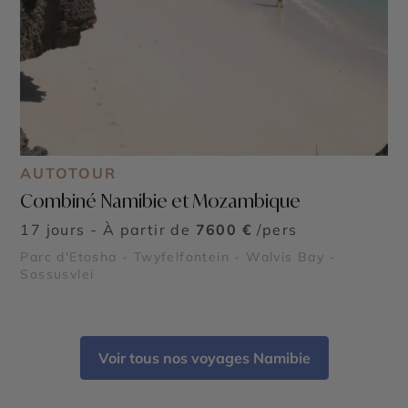
AUTOTOUR
Combiné Namibie et Mozambique
17 jours - À partir de
7600 €
/pers
Parc d'Etosha - Twyfelfontein - Walvis Bay -
Sossusvlei
Voir tous nos voyages Namibie