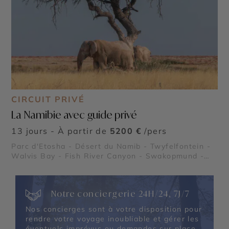
CIRCUIT PRIVÉ
La Namibie avec guide privé
13 jours - À partir de
5200 €
/pers
Parc d'Etosha - Désert du Namib - Twyfelfontein -
Walvis Bay - Fish River Canyon - Swakopmund -
Sossusvlei - Deadvlei
Notre conciergerie 24H/24, 7J/7
Nos concierges sont à votre disposition pour
rendre votre voyage inoubliable et gérer les
éventuels imprévus ou demandes sur place.