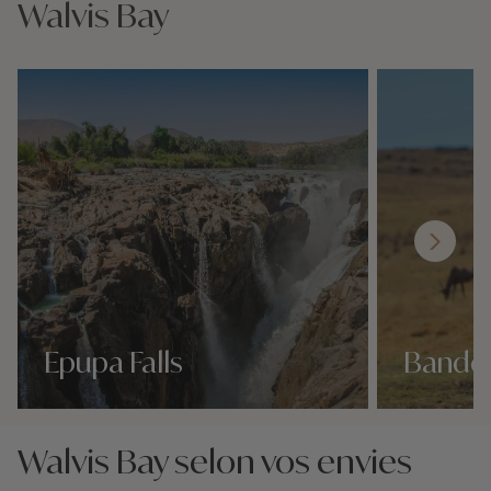
Walvis Bay
Epupa Falls
Bande 
Nos 9 idées voyage
Nos 9 idées vo
Walvis Bay selon vos envies