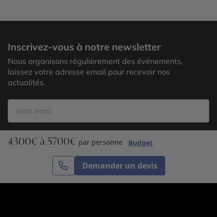
Etosha
Inscrivez-vous à notre newsletter
Nous organisons régulièrement des évènements,
laissez votre adresse email pour recevoir nos
actualités.
4300€ à 5700€
S’inscrire
par personne
Budget
Demander un devis
Cercle des Voyages est une agence de voyage
spécialisée dans le sur-mesure, appartenant au groupe
Cercle des Vacances. Grâce à notre expertise et notre