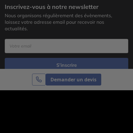
Inscrivez-vous à notre newsletter
Nous organisons régulièrement des évènements,
laissez votre adresse email pour recevoir nos
actualités.
S’inscrire
Demander un devis
Cercle des Voyages est une agence de voyage
spécialisée dans le sur-mesure, appartenant au groupe
Cercle des Vacances. Grâce à notre expertise et notre
passion du voyage, nous sommes là pour vous aider à
réaliser le voyage de vos rêves. Notre équipe est à
votre écoute pour créer le voyage qui vous ressemble.