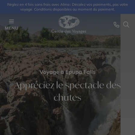
Réglez en 4 fois sans frais avec Alma : Décalez vos paiements, pas votre
voyage. Conditions disponibles au moment du paiement.
MENU
Voyage à Epupa Falls
Appréciez le spectacle des
chutes