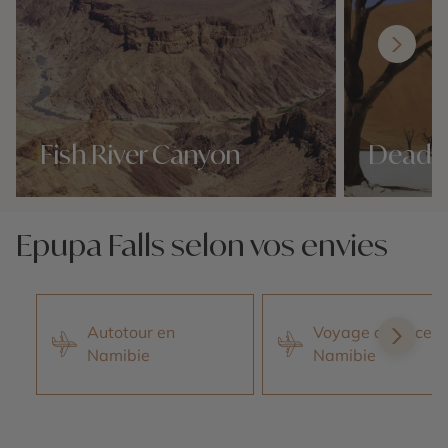
Fish River Canyon
Deadvl
Nos 1 idées voyage
Nos 1 idées vo
Epupa Falls selon vos envies
Autotour en
Voyage de noces 
Namibie
Namibie