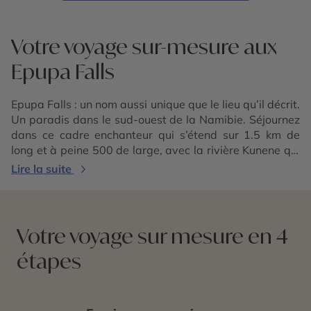
Votre voyage sur-mesure aux
Epupa Falls
Epupa Falls : un nom aussi unique que le lieu qu’il décrit.
Un paradis dans le sud-ouest de la Namibie. Séjournez
dans ce cadre enchanteur qui s’étend sur 1.5 km de
long et à peine 500 de large, avec la rivière Kunene qui
bouillonne en contrebas. Entre avril et mai, le fleuve est
Lire la suite
gonflé par les eaux de pluie, offrant aux visiteurs un
spectacle magnifique. Epupa Falls est un endroit à
découvrir pour ses chutes d’eau spectaculaires, sa
beauté et sa biodiversité. De quoi en prendre plein la
Votre voyage sur mesure en 4
vue et se rafraîchir entre 2 safaris en
Namibie
!
étapes