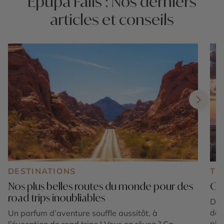
Epupa Falls : Nos derniers
articles et conseils
DESTINATIONS
TE
Nos plus belles routes du monde pour des
Où 
road trips inoubliables
Dis
des
Un parfum d’aventure souffle aussitôt, à
pla