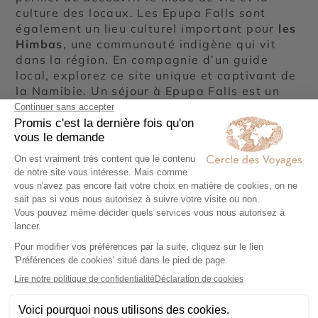
culture des locaux. Les Epupa Falls sont
également un lieu culturel important pour
les
Himbas
, une communauté indigène qui vit
dans la région. En compagnie d’un guide
local, explorez ce site unique et captivant de
la Namibie. Un séjour à Epupa Falls est un
mélange époustouflant de beauté naturelle,
d’histoire culturelle et de découverte
personnelle. Découvrez la biodiversité
abondante des Epupa Falls tout en
contemplant une combinaison de paysages
naturels à couper le souffle.