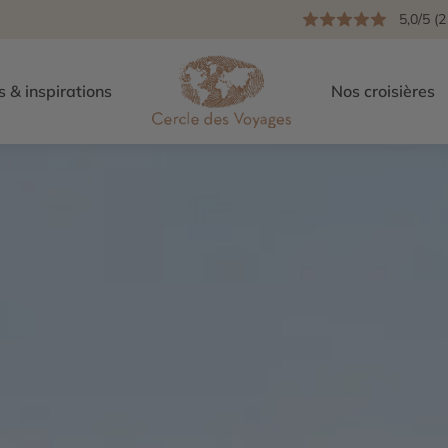
5,0/5 (2
s & inspirations
Nos croisières