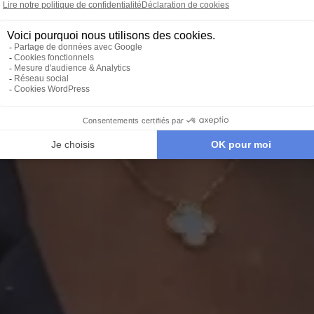
asse vivre des moments au
Rose-Marie Farrugia, PDG Cercle des Voyages