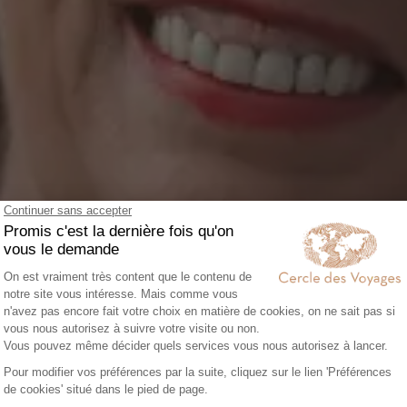
 jour, nous nous battons 
oyage soit un moment de v