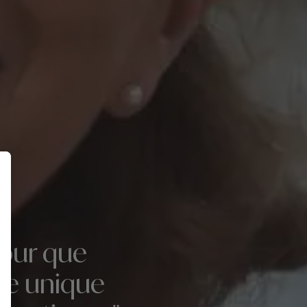
pour que
ie unique