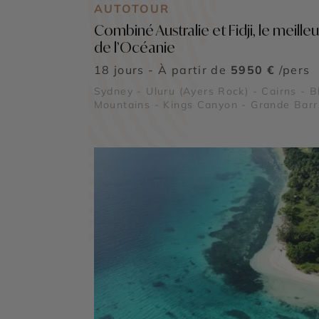
AUTOTOUR
Combiné Australie et Fidji, le meilleu
de l’Océanie
18 jours - À partir de
5950 €
/pers
Sydney - Uluru (Ayers Rock) - Cairns - B
Mountains - Kings Canyon - Grande Barr
de Corail - Port Douglas - Forêt Tropical
Daintree