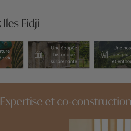
les Fidji
Une épopée
Une hos
ature
historique
des plu
de vie
surprenante
et entho
Expertise et co-constructio