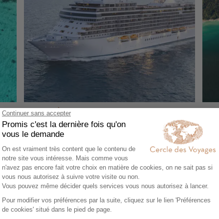
CROISIÈRE
CR
Tour du monde ultra-luxe à bord du
Tou
Seven Seas Splendor
Jou
128 jours - À partir de
71000 €
/pers
129
ga
Miami - Los Angeles - Honolulu - Sydney -
Duba
Cairns - Darwin - Kuala Lumpur - Penang -
Pena
Colombo - Mascate - Dubaï - Abu Dhabi -
Sydn
Djeddah - Louxor - Aqaba - Haïfa -
Valp
Jérusalem - Rhodes - Athènes - Rome -
New 
Moorea - Tahiti - Huahine - Raiatea
Bora