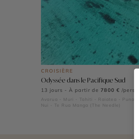
CROISIÈRE
Odyssée dans le Pacifique Sud
13 jours - À partir de
7800 €
/pers
Avarua - Muri - Tahiti - Raiatea - Punan
Nui - Te Rua Manga (The Needle)