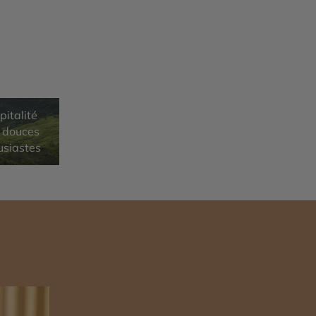
pitalité
s douces
usiastes
n