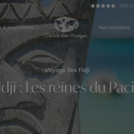
5,0/5 (2
s & inspirations
Nos croisières
Voyage Iles Fidji
Fidji : Les reines du Pac