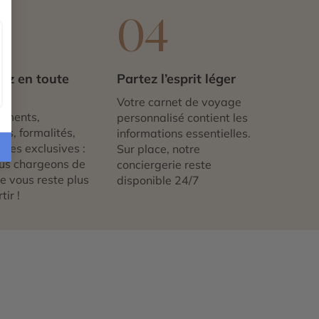
3
04
ez en toute
Partez l’esprit léger
té
Votre carnet de voyage
ements,
personnalisé contient les
ts, formalités,
informations essentielles.
nces exclusives :
Sur place, notre
us chargeons de
conciergerie reste
 ne vous reste plus
disponible 24/7
tir !