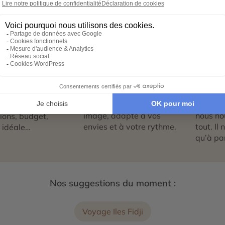
1
02
0
ez vos envies
Co-construisez votre
Réserv
itinéraire
séréni
sez notre
Échangez avec un
Héberg
re en ligne et
conseiller-expert pour
transpor
libre cours à vos
créer un voyage à votre
expérie
e voyage :
image, adapté à vos
nous no
tions, budget,
envies et à votre rythme.
tout. Il
 idéale…
qu’à par
Nos suggestions du moment :
Voyage Iles Fidji