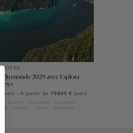
OISIÈRE
r du monde 2029 avec Explora
rneys
 jours - À partir de
75600 €
/pers
ï - Cochin - Colombo - Langkawi -
ng - Darwin - Cairns - Brisbane -
ey - Hobart - Auckland - Dunedin -
araíso - Lima - Los Angeles - Miami -
York - Nassau - Lisbonne - Barcelone -
 Bora - Moorea - Tahiti