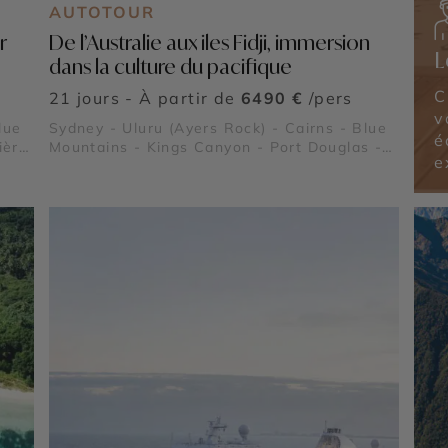
AUTOTOUR
r
De l’Australie aux iles Fidji, immersion
L
dans la culture du pacifique
C
21 jours - À partir de
6490 €
/pers
v
lue
Sydney - Uluru (Ayers Rock) - Cairns - Blue
é
ière
Mountains - Kings Canyon - Port Douglas -
e
e de
Forêt Tropicale de Daintree - Grande
Barrière de Corail