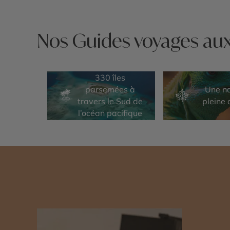
Nos Guides voyages aux I
330 îles
parsemées à
Une n
travers le Sud de
pleine 
l’océan pacifique