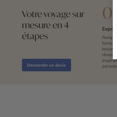
0
Votre voyage sur
mesure en 4
Exprim
étapes
Remplis
formulai
laissez 
rêves d
inspira
Demander un devis
période