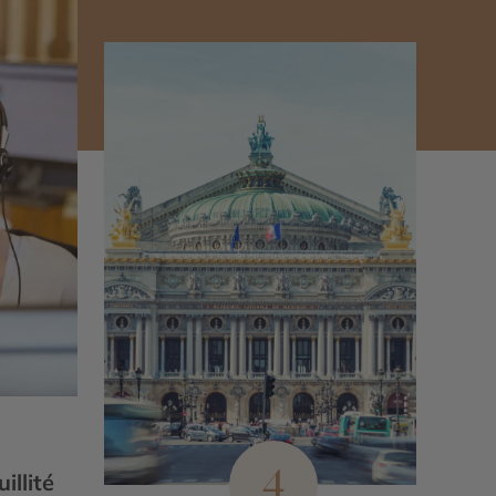
4
illité