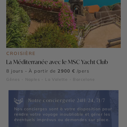
CROISIÈRE
La Méditerranée avec le MSC Yacht Club
8 jours - À partir de
2900 €
/pers
Gênes - Naples - La Valette - Barcelone
Notre conciergerie 24H/24, 7J/7
Nos concierges sont à votre disposition pour
rendre votre voyage inoubliable et gérer les
éventuels imprévus ou demandes sur place.