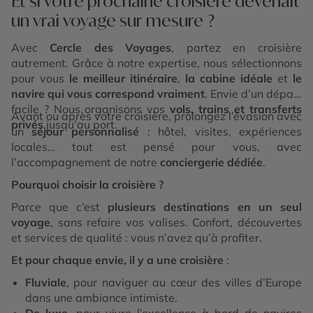
Et si votre prochaine croisière devenait
un vrai voyage sur mesure ?
Avec
Cercle des Voyages
, partez en croisière
autrement. Grâce à notre expertise, nous sélectionnons
pour vous
le meilleur itinéraire
,
la cabine idéale
et
le
navire qui vous correspond vraiment
. Envie d’un départ
facile ? Nous organisons vos
vols, trains et transferts
Avant ou après votre croisière, prolongez l’évasion avec
privés
jusqu’au port.
un
séjour personnalisé
: hôtel, visites, expériences
locales… tout est pensé pour vous, avec
l’accompagnement de notre
conciergerie dédiée
.
Pourquoi choisir la croisière ?
Parce que c’est
plusieurs destinations en un seul
voyage
, sans refaire vos valises. Confort, découvertes
et services de qualité : vous n’avez qu’à profiter.
Et pour chaque envie, il y a une croisière
:
Fluviale
, pour naviguer au cœur des villes d’Europe
dans une ambiance intimiste.
De luxe
, pour vivre l’excellence à bord de navires