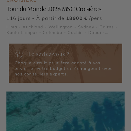
CROISIÈRE
Tour du Monde 2028 MSC Croisières
116 jours - À partir de
18900 €
/pers
Lima - Auckland - Wellington - Sydney - Cairns -
Kuala Lumpur - Colombo - Cochin - Dubaï -
Mascate - Pétra - Alexandrie - Rome - Gênes -
Barcelone
Le saviez-vous ?
Chaque circuit peut être adapté à vos
envies et votre budget en échangeant avec
nos conseillers experts.