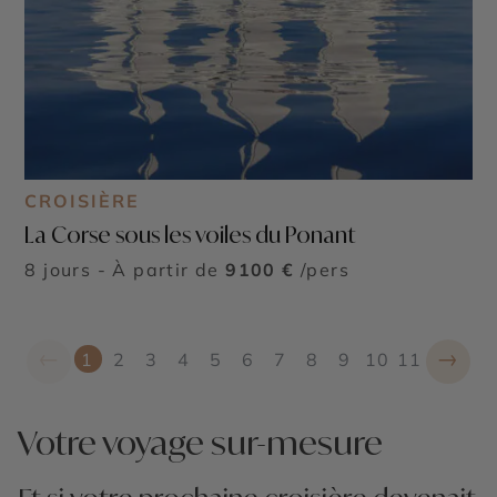
CROISIÈRE
La Corse sous les voiles du Ponant
8 jours - À partir de
9100 €
/pers
←
→
1
2
3
4
5
6
7
8
9
10
11
Votre voyage sur-mesure