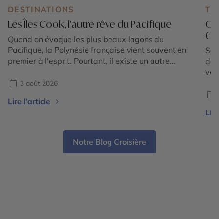
DESTINATIONS
TE
Les Îles Cook, l'autre rêve du Pacifique
Où
Oue
Quand on évoque les plus beaux lagons du
Pacifique, la Polynésie française vient souvent en
Sep
premier à l'esprit. Pourtant, il existe un autre
déc
archipel, plus discret mais tout aussi spectaculaire,
vac
qui séduit les voyageurs en quête d'authenticité :
ret
3 août 2026
les Îles Cook. Nichées au cœur du Pacifique Sud,
tem
Lire l'article
entre la Nouvelle-Zélande et Tahiti, ces 15 îles […]
pou
Lire
rou
ple
des
Notre Blog Croisière