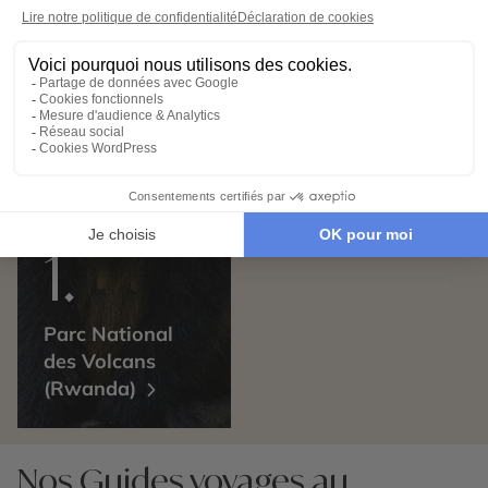
Parc National
des Volcans
(Rwanda)
Nos Guides voyages au