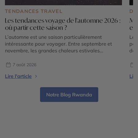
TENDANCES TRAVEL
DE
Les tendances voyage de l’automne 2026 :
Mar
où partir cette saison ?
exp
L’automne est une saison particulièrement
Le 
intéressante pour voyager. Entre septembre et
pos
novembre, les grandes chaleurs estivales
des
s’atténuent dans de nombreuses régions du
som
monde, les paysages changent de couleurs et
imm
7 août 2026
chaque destination dévoile une atmosphère
div
Lire l'article
Lire
différente. En 2026, les tendances voyage
des
confirment surtout une envie de partir pour vivre
sou
une expérience liée à la saison : […]
Notre Blog Rwanda