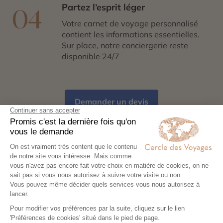
Partez l’esprit léger
04
Votre carnet de voyage personnalisé
contient les informations essentielles.
Sur place, notre conciergerie reste
disponible 24/7
Demander un devis
Nos suggestions du moment :
Voyage au Rwanda, le pays aux 1000 collines
Notre top 1 des destinations les
plus populaires