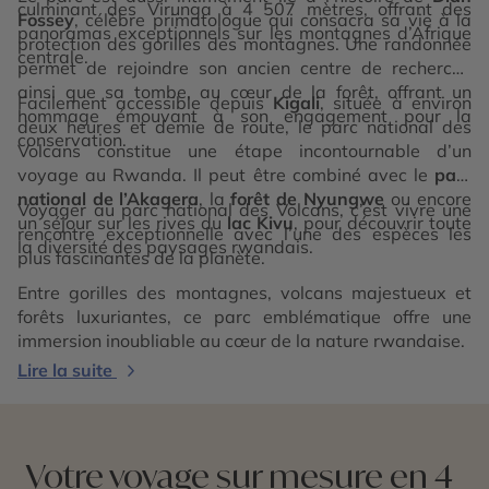
culminant des Virunga à 4 507 mètres, offrant des
Fossey
, célèbre primatologue qui consacra sa vie à la
panoramas exceptionnels sur les montagnes d’Afrique
protection des gorilles des montagnes. Une randonnée
centrale.
permet de rejoindre son ancien centre de recherche
ainsi que sa tombe, au cœur de la forêt, offrant un
Facilement accessible depuis
Kigali
, située à environ
hommage émouvant à son engagement pour la
deux heures et demie de route, le parc national des
conservation.
Volcans constitue une étape incontournable d’un
voyage au Rwanda. Il peut être combiné avec le
parc
national de l’Akagera
, la
forêt de Nyungwe
ou encore
Voyager au parc national des Volcans, c’est vivre une
un séjour sur les rives du
lac Kivu
, pour découvrir toute
rencontre exceptionnelle avec l’une des espèces les
la diversité des paysages rwandais.
plus fascinantes de la planète.
Entre gorilles des montagnes, volcans majestueux et
forêts luxuriantes, ce parc emblématique offre une
immersion inoubliable au cœur de la nature rwandaise.
Lire la suite
Votre voyage sur mesure en 4