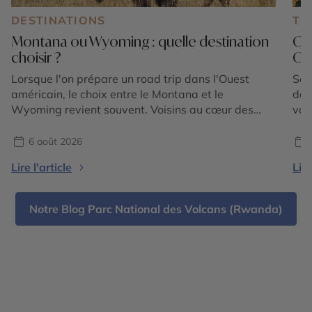
DESTINATIONS
TE
Montana ou Wyoming : quelle destination
Où
choisir ?
Oue
Lorsque l'on prépare un road trip dans l'Ouest
Sep
américain, le choix entre le Montana et le
déc
Wyoming revient souvent. Voisins au cœur des
vac
Rocheuses américaines, ces deux États promettent
ret
des paysages grandioses, une nature préservée et
tem
6 août 2026
une immersion dans l'univers du Far West.
pou
Lire l'article
Lire
Pourtant, ils possèdent chacun une identité bien
rou
marquée. Le Wyoming est mondialement […]
ple
des
Notre Blog Parc National des Volcans (Rwanda)