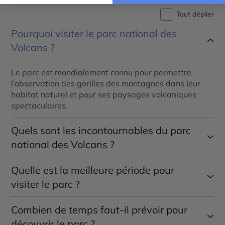
Tout déplier
Pourquoi visiter le parc national des
Volcans ?
Le parc est mondialement connu pour permettre
l’observation des gorilles des montagnes dans leur
habitat naturel et pour ses paysages volcaniques
spectaculaires.
Quels sont les incontournables du parc
national des Volcans ?
Quelle est la meilleure période pour
Le trek des gorilles, l’observation des singes dorés,
l’ascension du mont Bisoke, le tombeau de Dian
visiter le parc ?
Fossey et les randonnées dans les forêts des Virunga
figurent parmi les principales expériences.
Combien de temps faut-il prévoir pour
Les saisons sèches, de juin à septembre et de
décembre à février, offrent les meilleures conditions
découvrir le parc ?