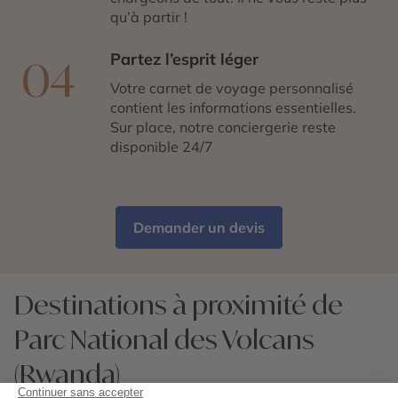
qu’à partir !
Partez l’esprit léger
04
Votre carnet de voyage personnalisé
contient les informations essentielles.
Sur place, notre conciergerie reste
disponible 24/7
Demander un devis
Destinations à proximité de
Parc National des Volcans
(Rwanda)