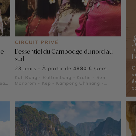
CIRCUIT PRIVÉ
de
L'essentiel du Cambodge du nord au
L
sud
C
23 jours - À partir de
4880 €
/pers
v
Koh Rong - Battambang - Kratie - Sen
é
teay
Monorom - Kep - Kampong Chhnang -
e
Kampong Cham - Temples d'Angkor - Roluos
- Banteay Srei