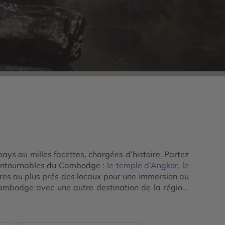
s au milles facettes, chargées d’histoire. Partez
incontournables du Cambodge :
le temple d’Angkor
,
le
res au plus prés des locaux pour une immersion au
mbodge avec une autre destination de la région,
es avec nos conseillers experts de la destination.