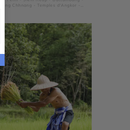
pong Chhnang - Temples d'Angkor -
os - Banteay Srei