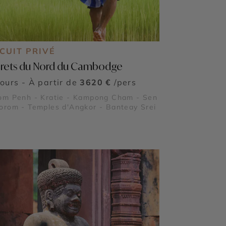
CUIT PRIVÉ
rets du Nord du Cambodge
jours - À partir de
3620 €
/pers
om Penh - Kratie - Kampong Cham - Sen
rom - Temples d'Angkor - Banteay Srei