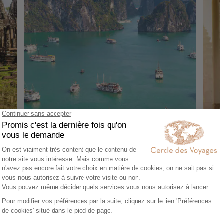
CIRCUIT ACCOMPAGNÉ
CIR
Vietnam et temples d'Angkor en petit
Inc
groupe
11 
16 jours - À partir de
3200 €
/pers
Phn