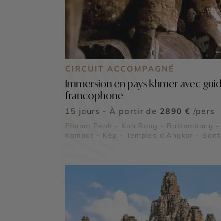
CIRCUIT ACCOMPAGNÉ
Immersion en pays khmer avec gui
francophone
15 jours - À partir de
2890 €
/pers
Phnom Penh - Koh Rong - Battambang -
Kampot - Kep - Temples d'Angkor - Ban
Srei