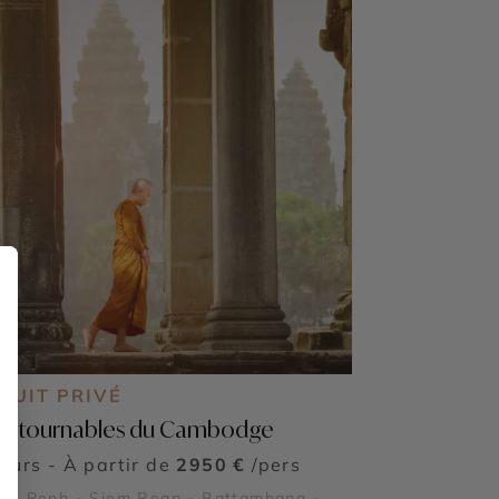
CUIT PRIVÉ
ontournables du Cambodge
jours - À partir de
2950 €
/pers
om Penh - Siem Reap - Battambang -