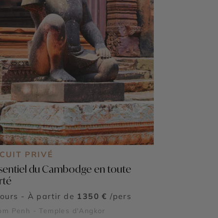
CUIT PRIVÉ
ssentiel du Cambodge en toute
rté
jours - À partir de
1350 €
/pers
om Penh - Temples d'Angkor