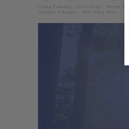
Luang Prabang - Siem Reap - Phnom Pe
Temples d'Angkor - Wat Rong Khun