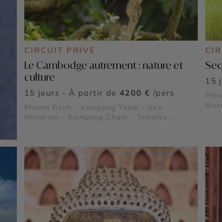
CIRCUIT PRIVÉ
CIR
Le Cambodge autrement : nature et
Sec
culture
15 
15 jours - À partir de
4200 €
/pers
Phn
Mono
Phnom Penh - Kompong Thom - Sen
Monorom - Kampong Cham - Temples
d'Angkor - Roluos