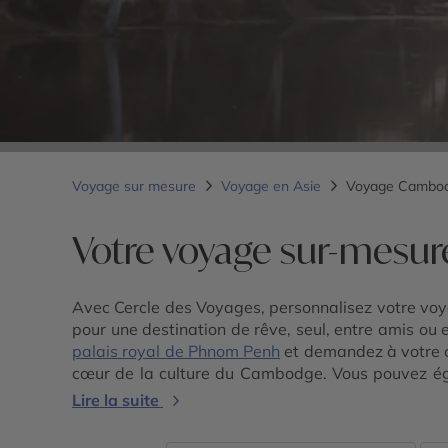
Voyage sur mesure
Voyage en Asie
Voyage Cambo
Votre voyage sur-mesu
Avec Cercle des Voyages, personnalisez votre voy
pour une destination de rêve, seul, entre amis ou 
palais royal de Phnom Penh
et demandez à votre c
cœur de la culture du Cambodge. Vous pouvez ég
comme
le Laos
,
le Vietnam
ou bien encore
la Thaï
Lire la suite