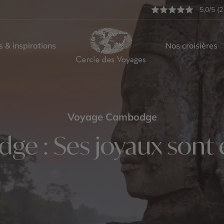
5,0/5 (2
s & inspirations
Nos croisières
Voyage Cambodge
e : Ses joyaux sont 