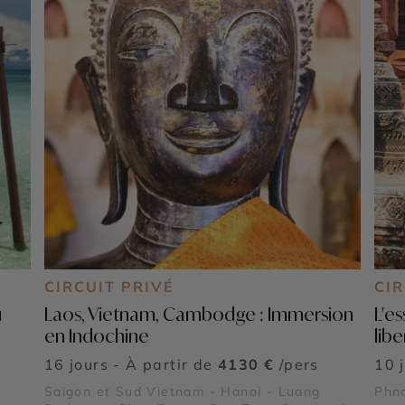
CIRCUIT PRIVÉ
CIR
u
Laos, Vietnam, Cambodge : Immersion
L'e
en Indochine
libe
16 jours - À partir de
4130 €
/pers
10 
Saïgon et Sud Vietnam - Hanoi - Luang
Phn