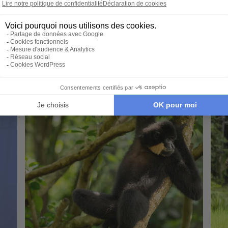
Kam
nh -
Saïgon et Sud Vietnam - Hanoi - Ben Tre -
Rolu
Siem Reap - Hoi An - Delta du Mekong -
Baie d'Halong - Temples d'Angkor - Village
de Tra Que - Tonlé Sap - Banteay Srei - Ta
Prohm - Temple de la Littérature