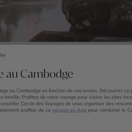
dge
re au Cambodge
age au Cambodge en fonction de vos envies. Découvrez ce pay
en famille. Profitez de votre voyage pour visiter les sites 
onseiller Cercle des Voyages de vous organiser des rencont
alement profiter de ce
voyage en Asie
pour combiner le Ca
lande
… Toutes vos envies de voyage sur-mesure sont réalisabl