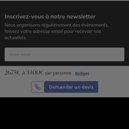
Yangon
Inscrivez-vous à notre newsletter
Nous organisons régulièrement des évènements,
laissez votre adresse email pour recevoir nos
actualités.
2675€ à 3300€
S’inscrire
par personne
Budget
Demander un devis
Cercle des Voyages est une agence de voyage
spécialisée dans le sur-mesure, appartenant au groupe
Cercle des Vacances. Grâce à notre expertise et notre
passion du voyage, nous sommes là pour vous aider à
réaliser le voyage de vos rêves. Notre équipe est à