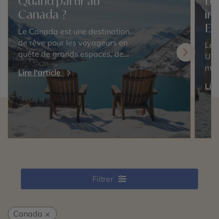
Quand partir au
Le
Canada ?
in
Et
Le Canada est une destination
de rêve pour les voyageurs en
Les
quête de grands espaces, de
Uni
paysages époustouflants et
mer
Lire l'article
d'une culture riche. Cependant,
nat
Lire
choisir la meilleure période pour
inc
visiter ce…
sau
pou
Filtrer
Canada