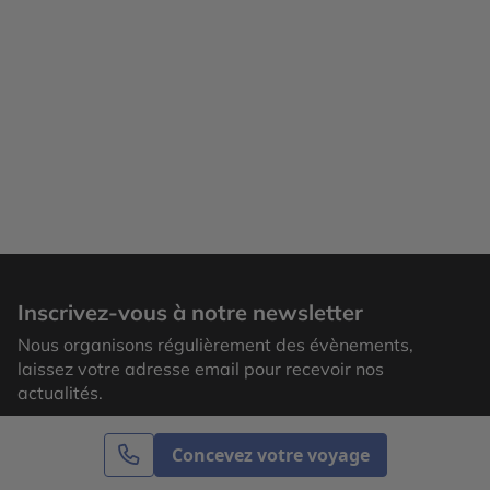
Salto del Colacho est programmé le dimanche 22
juin, le lendemain du premier jour de l’été. De quoi se
programmer un week-end à la fois festif et original.
THAÏLANDE : À YASOTHON, POUR UN FESTIVAL
ANCESTRAL Il est réputé comme étant l’événement
phare dans le nord-est du pays, organisé pour
célébrer l’arrivée de la prochaine saison des pluies.
Dans les provinces de l’Isan, les habitants
manifestent ainsi leur reconnaissance aux esprits de
la pluie en tirant des fusées artisanales. À quoi
s’attendre ? La tradition du Festival des fusées de
Yasothon, qui remonte au IXème siècle, permet à
Inscrivez-vous à notre newsletter
plusieurs communautés de la région de se
rassembler durant trois ou quatre jours. Les festivités
Nous organisons régulièrement des évènements,
sont variées, entre folklore, spectacles culturels
laissez votre adresse email pour recevoir nos
(musique et danse) et défilés de chars, le tout dans
actualités.
une ambiance à la fois bon enfant et joyeuse. En
profiter à fond À ne pas manquer : la présentation
Concevez votre voyage
des fusées artisanales lors de la parade lors de la
grandiose cérémonie d’ouverture du festival où la