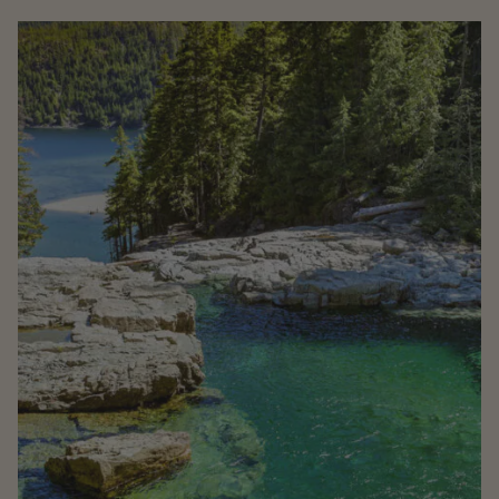
destination encore confidentielle, idéale pour un
voyage au printemps ou au début de l’été indien. Ces
liaisons saisonnières permettent de rejoindre
rapidement la côte atlantique et de plonger dans un
univers où le rythme ralentit, au contact de la mer et
des grands espaces. Voyager en Nouvelle-Écosse,
c’est faire le choix d’un itinéraire différent. Ici, pas de
grandes métropoles surpeuplées, mais une
succession de paysages spectaculaires, de petites
villes chaleureuses et d’expériences profondément
ancrées dans le territoire.