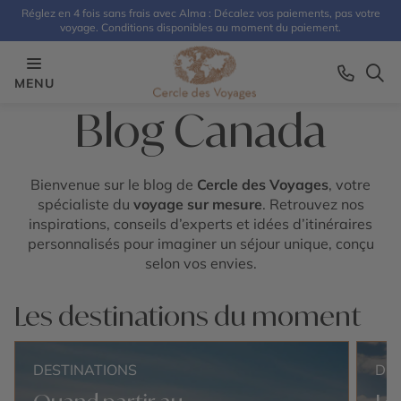
Réglez en 4 fois sans frais avec Alma : Décalez vos paiements, pas votre
voyage. Conditions disponibles au moment du paiement.
MENU
Blog Canada
Bienvenue sur le blog de
Cercle des Voyages
, votre
spécialiste du
voyage sur mesure
. Retrouvez nos
inspirations, conseils d’experts et idées d’itinéraires
personnalisés pour imaginer un séjour unique, conçu
selon vos envies.
Les destinations du moment
DESTINATIONS
DE