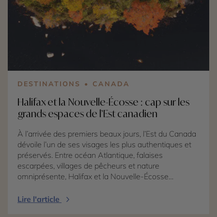
températures estivales diminuent progressivement
et permettent d’explorer plus confortablement les
canyons, les arches naturelles et les plateaux
désertiques. De Zion à Arches, en passant par Bryce
Canyon, Capitol Reef et Canyonlands, les paysages
semblent encore plus spectaculaires sous la lumière
dorée de la fin de l’été. Canada ou États-Unis : le
choix dépend donc avant tout de l’atmosphère
DESTINATIONS
CANADA
recherchée. Le Québec convient aux voyageurs
Halifax et la Nouvelle-Écosse : cap sur les
attirés par les forêts, les lacs et l’art de vivre
canadien. L’Utah séduira davantage les amateurs de
grands espaces de l’Est canadien
road trips, de randonnée et de paysages minéraux.
À l’arrivée des premiers beaux jours, l’Est du Canada
dévoile l’un de ses visages les plus authentiques et
préservés. Entre océan Atlantique, falaises
escarpées, villages de pêcheurs et nature
omniprésente, Halifax et la Nouvelle-Écosse
incarnent à merveille l’esprit des provinces maritimes.
Dès la fin avril, l’ouverture des vols directs entre Paris
Lire l'article
et Halifax opérés par WestJet facilite l’accès à cette