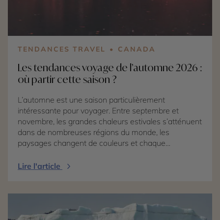
TENDANCES TRAVEL
CANADA
Les tendances voyage de l’automne 2026 :
où partir cette saison ?
L’automne est une saison particulièrement
intéressante pour voyager. Entre septembre et
novembre, les grandes chaleurs estivales s’atténuent
dans de nombreuses régions du monde, les
paysages changent de couleurs et chaque
destination dévoile une atmosphère différente. En
2026, les tendances voyage confirment surtout une
Lire l'article
envie de partir pour vivre une expérience liée à la
saison : admirer les forêts flamboyantes, découvrir
une culture autrement, prolonger l’été au soleil ou
associer aventure et détente. Certaines destinations
sont devenues indissociables de l’automne. Dans