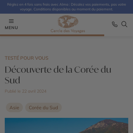
Réglez en 4 fois sans frais avec Alma : Décalez vos paiements, pas votre
voyage. Conditions disponibles au moment du paiement.
MENU
TESTÉ POUR VOUS
Découverte de la Corée du
Sud
Publié le 22 avril 2024
Asie
Corée du Sud