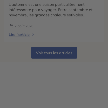
L’automne est une saison particulièrement
intéressante pour voyager. Entre septembre et
novembre, les grandes chaleurs estivales
s’atténuent dans de nombreuses régions du
monde, les paysages changent de couleurs et
7 août 2026
chaque destination dévoile une atmosphère
Lire l'article
différente. En 2026, les tendances voyage
confirment surtout une envie de partir pour vivre
une expérience liée à la saison : […]
Voir tous les articles