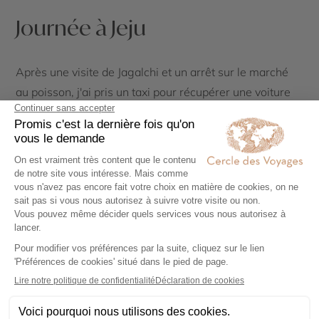
Journée à Jeju
Après une visite de Jagalchi et un arrêt sur le marché
au poisson, j'ai pris un taxi pour récupérer une voiture
de location près de l'aéroport. Sur l'île, les routes sont
majoritairement secondaires et la limitation de vitesse
est généralement de 70 km/h.
J'ai visité plusieurs
Oreums
(volcans parasites), dont
Abu Oreum, Geum Oreum et Yongnuni Oreum, ainsi
que le cap Seopjikoji sur la côte est de l'île et la ville de
Seogwipo sur la côte sud, incluant une visite des chutes
de Cheonjeyeon.