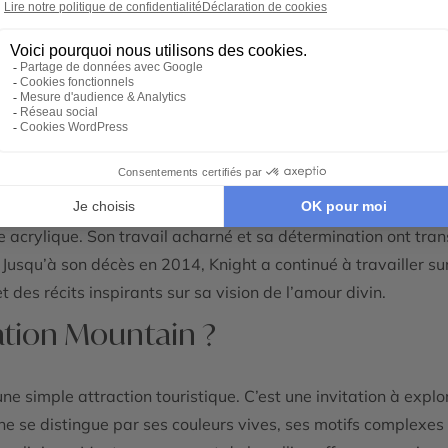
rtistique et l’histoire de Leonard K
ère Salvation Mountain, a consacré plus de 25 ans de sa vie
 vocation artistique tardivement, après une série de voyag
on du Salton Sea, qu’il décide de donner vie à son projet. Ani
ommence à construire la montagne dans les années 1980.
yens limités, Leonard Knight parvient à ériger cette œuvre
re acrylique. Son travail acharné et sa détermination ont trans
. Jusqu’à son décès en 2014, Knight a continué à travailler su
t des récits inspirants sur sa vision de l’amour divin.
vation Mountain ?
ne simple attraction touristique. C’est une invitation à expl
e se distingue par ses couleurs vives, ses motifs complexes