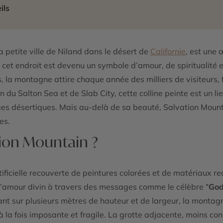
ils
la petite ville de Niland dans le désert de
Californie
, est une
 cet endroit est devenu un symbole d’amour, de spiritualité e
 la montagne attire chaque année des milliers de visiteurs, 
n du Salton Sea et de Slab City, cette colline peinte est un l
ages désertiques. Mais au-delà de sa beauté, Salvation Mount
es.
tion Mountain ?
tificielle recouverte de peintures colorées et de matériaux 
 l’amour divin à travers des messages comme le célèbre "
God
ant sur plusieurs mètres de hauteur et de largeur, la mont
 à la fois imposante et fragile. La grotte adjacente, moins co