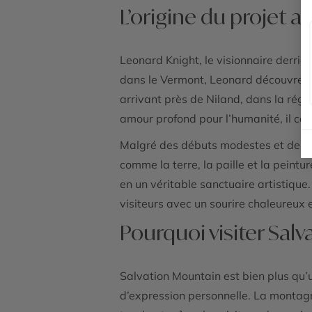
L’origine du projet a
Leonard Knight, le visionnaire derri
dans le Vermont, Leonard découvre sa
arrivant près de Niland, dans la régi
amour profond pour l’humanité, il c
Malgré des débuts modestes et des mo
comme la terre, la paille et la peintu
en un véritable sanctuaire artistique
visiteurs avec un sourire chaleureux e
Pourquoi visiter Sal
Salvation Mountain est bien plus qu’u
d’expression personnelle. La montagn