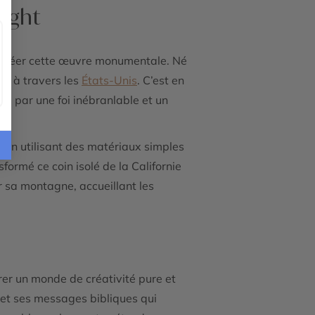
night
 à créer cette œuvre monumentale. Né
es à travers les
États-Unis
. C’est en
mé par une foi inébranlable et un
 en utilisant des matériaux simples
formé ce coin isolé de la Californie
r sa montagne, accueillant les
orer un monde de créativité pure et
 et ses messages bibliques qui