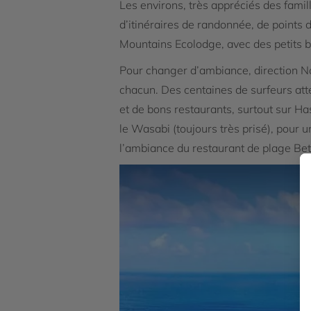
Les environs, très appréciés des fami
d’itinéraires de randonnée, de points 
Mountains Ecolodge, avec des petits b
Pour changer d’ambiance, direction Noo
chacun. Des centaines de surfeurs at
et de bons restaurants, surtout sur Ha
le Wasabi (toujours très prisé), pour
l’ambiance du restaurant de plage Bett