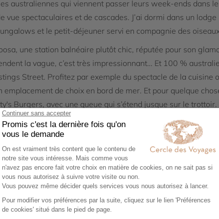
lles australiennes qui viennent passer leurs week-ends dans 
de vue spectaculaires et de cascades. J’ai dormi dans un lodge
ungalows et le petit-déjeuner servi en compagnie des oiseaux
sa, une station balnéaire plutôt chic, réputée pour son glamo
tendent la vague, c’est très impressionnant… Et 100 % austra
stings Street. Profitez par exemple du spectacle de la cuisine 
 un emplacement de choix en bord de mer. Et pour quelque chos
y's Burgers, avec une queue qui s’étend jusque sur le trottoir.