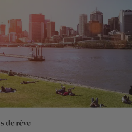
s de r
êve