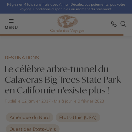
Réglez en 4 fois sans frais avec Alma : Décalez vos paiements, pas votre
voyage. Conditions disponibles au moment du paiement.
MENU
DESTINATIONS
Le célèbre arbre-tunnel du
Calaveras Big Trees State Park
en Californie n'existe plus !
Publié le 12 janvier 2017
· Mis à jour le
9 février 2023
Amérique du Nord
Etats-Unis (USA)
Ouest des Etats-Unis