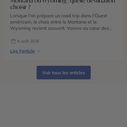
Montana ou Wyoming : quelle destination
choisir ?
Lorsque l'on prépare un road trip dans l'Ouest
américain, le choix entre le Montana et le
Wyoming revient souvent. Voisins au cœur des
Rocheuses américaines, ces deux États
promettent des paysages grandioses, une nature
6 août 2026
préservée et une immersion dans l'univers du Far
Lire l'article
West. Pourtant, ils possèdent chacun une identité
bien marquée. Le Wyoming est mondialement […]
Voir tous les articles