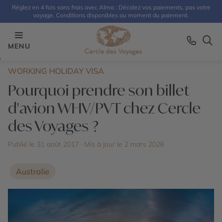
Réglez en 4 fois sans frais avec Alma : Décalez vos paiements, pas votre
voyage. Conditions disponibles au moment du paiement.
MENU
WORKING HOLIDAY VISA
Pourquoi prendre son billet
d'avion WHV/PVT chez Cercle
des Voyages ?
Publié le 31 août 2017
· Mis à jour le
2 mars 2026
Australie