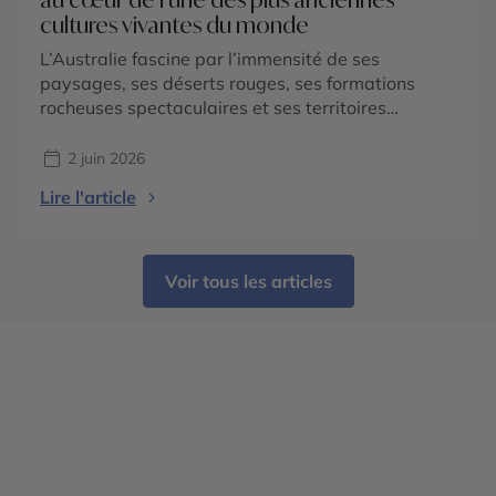
cultures vivantes du monde
L’Australie fascine par l’immensité de ses
paysages, ses déserts rouges, ses formations
rocheuses spectaculaires et ses territoires
sauvages qui semblent s’étendre à l’infini. Mais
derrière les grands espaces et l’image mythique
2 juin 2026
de l’Outback se cache surtout une richesse
Lire l'article
culturelle exceptionnelle : celle des peuples
aborigènes, considérés comme les gardiens de la
plus ancienne culture vivante […]
Voir tous les articles