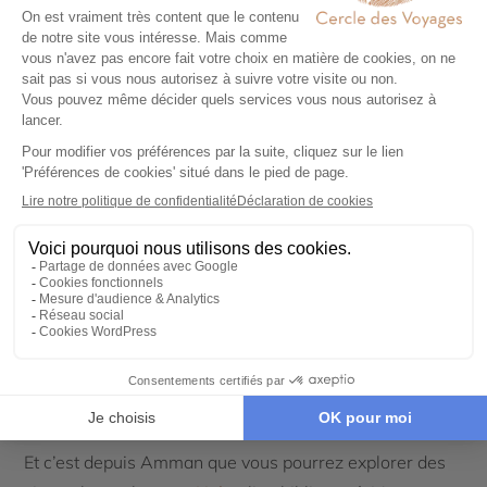
Le saviez-vous ?
Amman
, la capitale de la Jordanie, fait
partie des plus vieilles villes du monde encore habitées.
Plus grande cité du pays, elle a su conserver un charme
intemporel et vous y trouverez de nombreuses traces
de son lointain passé. C’est avant tout dans son centre-
ville que vous aurez l’occasion d’admirer les principaux
monuments, du théâtre antique à la mosquée du roi
Abdallah Ier et son magnifique dôme en mosaïque
bleue. Ne manquez pas également le vieux souk : ce
marché devrait vous permettre d’aller à la rencontre
des Jordaniens et de vous immerger dans une
atmosphère conviviale. Et si vous prenez de la hauteur,
vous découvrirez la citadelle d’Amman dominant la
ville.
Et c’est depuis Amman que vous pourrez explorer des