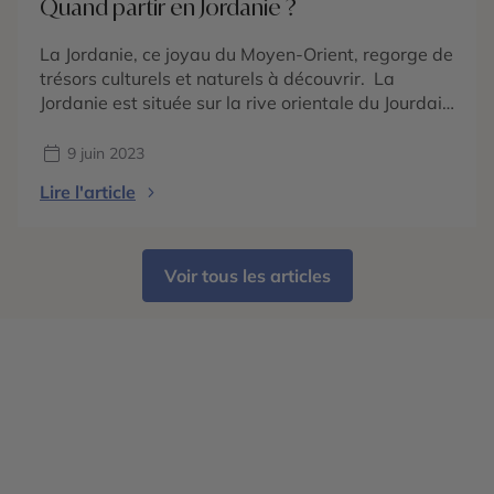
Quand partir en Jordanie ?
La Jordanie, ce joyau du Moyen-Orient, regorge de
trésors culturels et naturels à découvrir. La
Jordanie est située sur la rive orientale du Jourdain
et compte plus de 10 millions d’habitants. La
Jordanie est un pays coloré qui abrite Petra, la
9 juin 2023
grande cité nabatéenne sculptée dans la roche.
Lire l'article
La Jordanie abrite des sites naturels préservés […]
Voir tous les articles