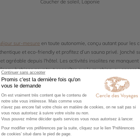
Coucher de soleil, Laponie
séjour sur-mesure
en toute autonomie, conçu autant pour les co
hentique et eco-friendly et profitez d’un sauna privé. Jonché
 et agréable depuis l'hôtel. Les activités insolites ne manquent
raîneau à chiens pour tout connaître sur le mushing, ou encore 
s en luge et la promenade au Zoo Ranua pour découvrir les a
 le village authentique du Père Noël. Retour en enfance et dé