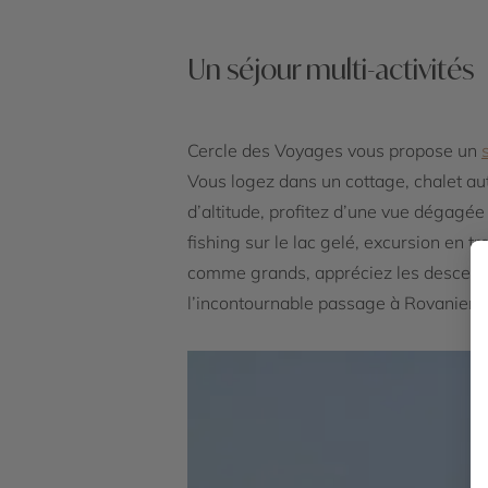
Un séjour multi-activités
Cercle des Voyages vous propose un
Vous logez dans un cottage, chalet aut
d’altitude, profitez d’une vue dégagée
fishing sur le lac gelé, excursion en t
comme grands, appréciez les descente
l’incontournable passage à Rovaniemi,