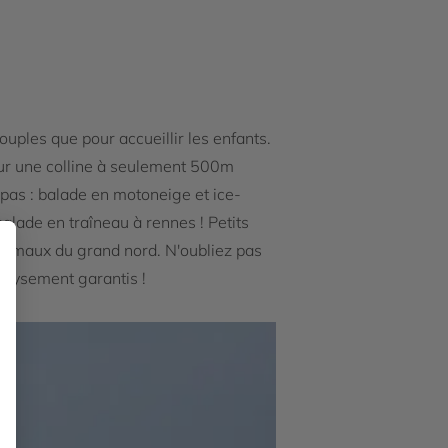
uples que pour accueillir les enfants.
 sur une colline à seulement 500m
 pas : balade en motoneige et ice-
balade en traîneau à rennes ! Petits
nimaux du grand nord. N'oubliez pas
paysement garantis !