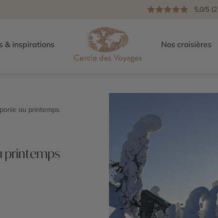
5,0/5 (2
s & inspirations
Nos croisières
aponie au printemps
u printemps