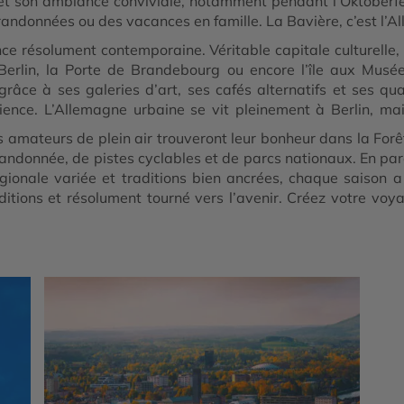
et son ambiance conviviale, notamment pendant l’Oktoberfes
s randonnées ou des vacances en famille. La Bavière, c’est l’
e résolument contemporaine. Véritable capitale culturelle, 
 Berlin, la Porte de Brandebourg ou encore l’île aux Musée
grâce à ses galeries d’art, ses cafés alternatifs et ses qua
ience. L’Allemagne urbaine se vit pleinement à Berlin, mai
 amateurs de plein air trouveront leur bonheur dans la Forêt-
andonnée, de pistes cyclables et de parcs nationaux. En para
gionale variée et traditions bien ancrées, chaque saison 
aditions et résolument tourné vers l’avenir. Créez votre vo
ture, détente et découverte.