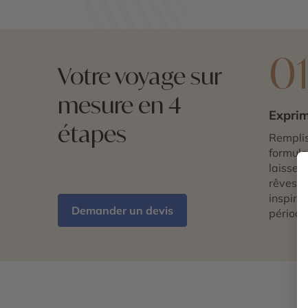
0
Votre voyage sur
mesure en 4
Exprim
étapes
Remplis
formulai
laissez 
rêves d
inspira
Demander un devis
période