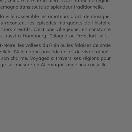
t, célèbre fête de la bière. Dans la même région,
Allemagne dans toute sa splendeur traditionnelle.
la ville rassemble les amateurs d’art, de musique,
s racontent les épisodes marquants de l’histoire
rtiers créatifs. C’est une ville jeune, en constante
s aussi à Hambourg, Cologne ou Francfort, villes
Noire, les vallées du Rhin ou les falaises de craie
llèle, l’Allemagne possède un art de vivre raffiné :
a son charme. Voyagez à travers ses régions pour
yage sur mesure en Allemagne avec nos conseillers