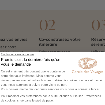
1
02
0
ez vos envies
Co-construisez votre
Réserv
itinéraire
séréni
sez notre
Échangez avec un
Héberg
re en ligne et
conseiller-expert pour
transpor
libre cours à vos
créer un voyage à votre
expérie
e voyage :
image, adapté à vos
nous no
tions, budget,
envies et à votre rythme.
tout. Il
 idéale…
qu’à par
Nos suggestions du moment :