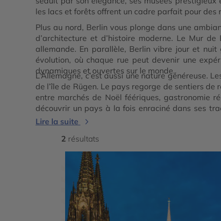
séduit par son élégance, ses musées prestigieux 
les lacs et forêts offrent un cadre parfait pour de
Plus au nord, Berlin vous plonge dans une ambianc
d’architecture et d’histoire moderne. Le Mur de
allemande. En parallèle, Berlin vibre jour et nuit 
évolution, où chaque rue peut devenir une expér
dynamiques et ouvertes sur le monde.
L’Allemagne, c’est aussi une nature généreuse. Les
de l’île de Rügen. Le pays regorge de sentiers de r
entre marchés de Noël féériques, gastronomie ré
découvrir un pays à la fois enraciné dans ses tr
spécialistes pour une expérience unique, entre cul
Lire la suite
2
résultats