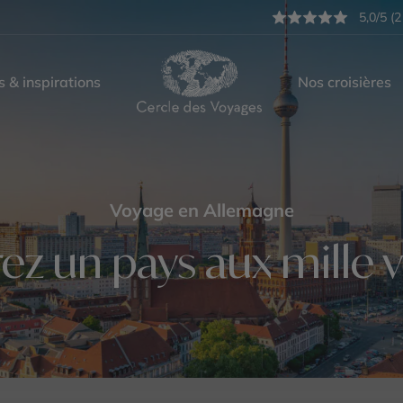
5,0/5 (2
s & inspirations
Nos croisières
Voyage en Allemagne
ez un pays aux mille 