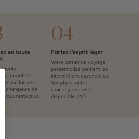
3
04
ez en toute
Partez l’esprit léger
té
Votre carnet de voyage
ements,
personnalisé contient les
ts, formalités,
informations essentielles.
nces exclusives :
Sur place, notre
us chargeons de
conciergerie reste
 ne vous reste plus
disponible 24/7
tir !