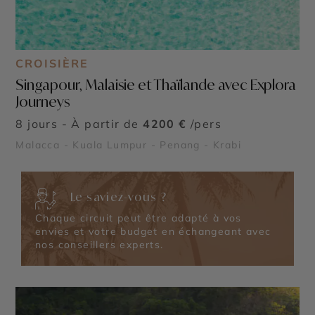
CROISIÈRE
Singapour, Malaisie et Thaïlande avec Explora
Journeys
8 jours - À partir de
4200 €
/pers
Malacca - Kuala Lumpur - Penang - Krabi
Le saviez-vous ?
Chaque circuit peut être adapté à vos
envies et votre budget en échangeant avec
nos conseillers experts.