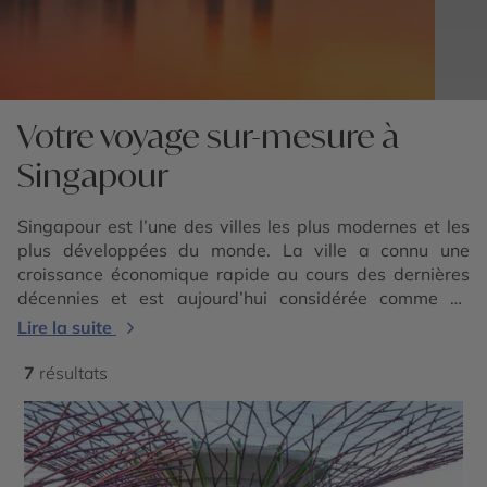
Votre voyage sur-mesure à
Singapour
Singapour est l’une des villes les plus modernes et les
plus développées du monde. La ville a connu une
croissance économique rapide au cours des dernières
décennies et est aujourd’hui considérée comme un
centre mondial pour les entreprises, les finances et la
Lire la suite
technologie. Vous pourrez ainsi découvrir des bâtiments
modernes et impressionnants, des centres
7
résultats
commerciaux luxueux, des parcs technologiques
innovants, et bien plus encore.
Singapour est une destination touristique unique et
fascinante qui offre une combinaison parfaite de