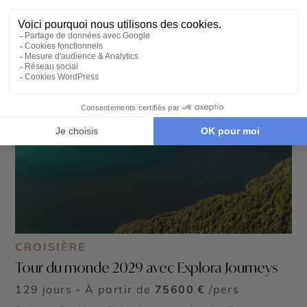
CROISIÈRE
Tour du monde 2029 avec Explora Journeys
129 jours - À partir de
75600 €
/pers