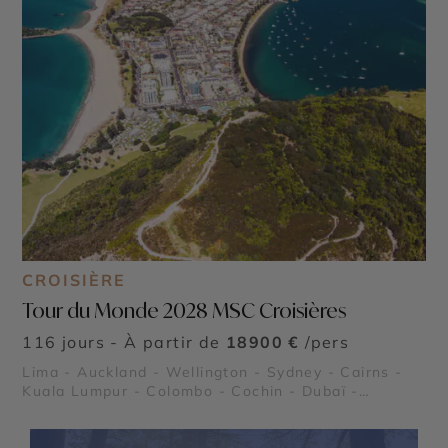
CROISIÈRE
Tour du Monde 2028 MSC Croisières
116 jours - À partir de
18900 €
/pers
Lima - Auckland - Wellington - Sydney - Cairns -
Kuala Lumpur - Colombo - Cochin - Dubaï -
Mascate - Pétra - Alexandrie - Rome - Gênes -
Barcelone