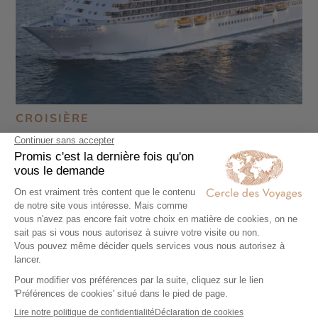
CROISIÈRE
Tour du monde ultra-luxe à bord du Seven
Seas Splendor
128 jours - À partir de
71000 €
/pers
Miami - Los Angeles - Honolulu - Sydney - Cairns -
Darwin - Kuala Lumpur - Penang - Colombo -
Mascate - Dubaï - Abu Dhabi - Djeddah - Louxor -
Aqaba - Haïfa - Jérusalem - Rhodes - Athènes -
Rome - Moorea - Tahiti - Huahine - Raiatea