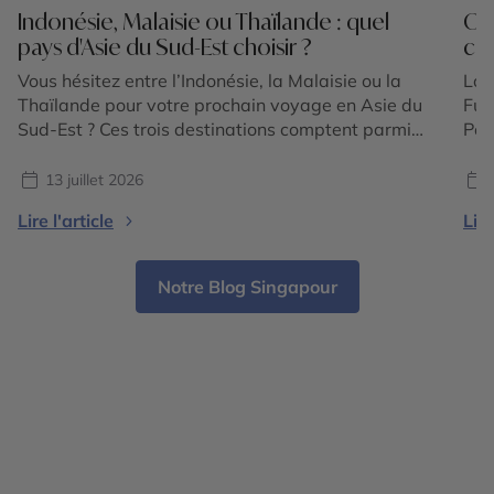
Indonésie, Malaisie ou Thaïlande : quel
Ok
pays d'Asie du Sud-Est choisir ?
cho
Vous hésitez entre l’Indonésie, la Malaisie ou la
Lor
Thaïlande pour votre prochain voyage en Asie du
Fuj
Sud-Est ? Ces trois destinations comptent parmi
Pou
les plus emblématiques de la région et offrent
con
chacune une expérience unique. Entre volcans
ter
13 juillet 2026
majestueux, temples ancestraux, rizières en
Oki
Lire l'article
Lire
terrasses, plages paradisiaques, jungles tropicales
Ryu
et villes cosmopolites, le choix dépend avant tout
par
[…]
Notre Blog Singapour