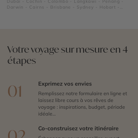
Dubaï - Cochin - Colombo - Langkawi - Penang -
Darwin - Cairns - Brisbane - Sydney - Hobart -
Auckland - Dunedin - Valparaíso - Lima - Los
Angeles - Miami - New York - Nassau - Lisbonne -
Barcelone - Bora Bora - Moorea - Tahiti
Votre voyage sur mesure en 4
étapes
Exprimez vos envies
01
Remplissez notre formulaire en ligne et
laissez libre cours à vos rêves de
voyage : inspirations, budget, période
idéale…
Co-construisez votre itinéraire
02