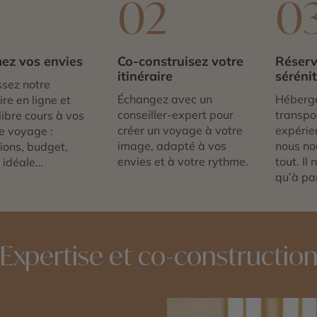
1
02
0
ez vos envies
Co-construisez votre
Réserv
itinéraire
séréni
sez notre
Échangez avec un
Héberg
re en ligne et
conseiller-expert pour
transpor
libre cours à vos
créer un voyage à votre
expérie
e voyage :
image, adapté à vos
nous no
tions, budget,
envies et à votre rythme.
tout. Il
 idéale…
qu’à par
Expertise et co-constructio