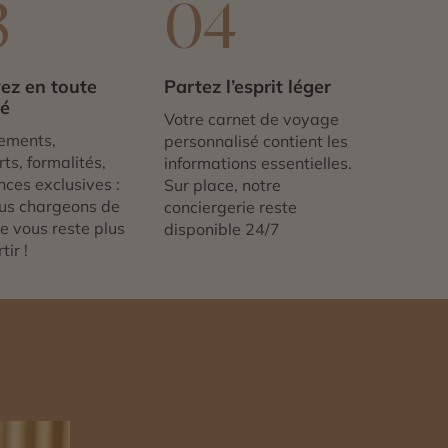
3
04
ez en toute
Partez l’esprit léger
té
Votre carnet de voyage
ements,
personnalisé contient les
ts, formalités,
informations essentielles.
nces exclusives :
Sur place, notre
us chargeons de
conciergerie reste
 ne vous reste plus
disponible 24/7
tir !
n