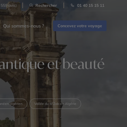
 559 avis)
Rechercher
01 40 15 15 11
Qui sommes-nous ?
Concevez votre voyage
antique et beauté
ranéen algérien
Vallée du M’Zab en Algérie