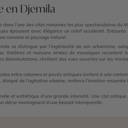
e en Djemila
 dans l’une des cités romaines les plus spectaculaires du M
ues épousent avec élégance un relief accidenté. Entourée 
cture romaine et paysage naturel.
ila se distingue par l’ingéniosité de son urbanisme, adap
, théâtres et maisons ornées de mosaïques racontent la p
l des déambulations, révélant des vues ouvertes sur les mo
es entre colonnes et pavés antiques invitent à une contempl
te, éloigné de l’agitation urbaine, renforce l’émotion ressent
urelle et esthétique d’une grande intensité. Une cité antique
s un décor montagnard d’une beauté intemporelle.