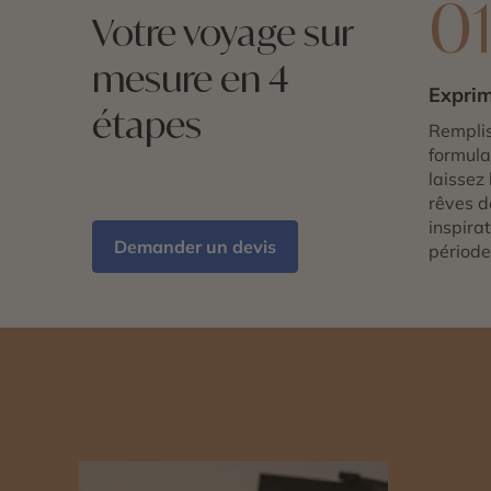
0
Votre voyage sur
mesure en 4
Exprim
étapes
Remplis
formulai
laissez 
rêves d
inspira
Demander un devis
période