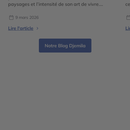
paysages et l’intensité de son art de vivre.
ce
Marrakech, Fès ou les dunes du Sahara viennent
s’
spontanément à l’esprit lorsqu’on évoque le pays.
si
9 mars 2026
Pourtant, le Maroc ne se résume pas à ses
co
Lire l'article
Li
médinas animées ou à ses montagnes […]
un
e
Notre Blog Djemila