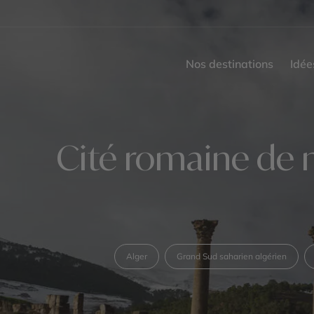
Nos destinations
Idée
Cité romaine de 
Alger
Grand Sud saharien algérien