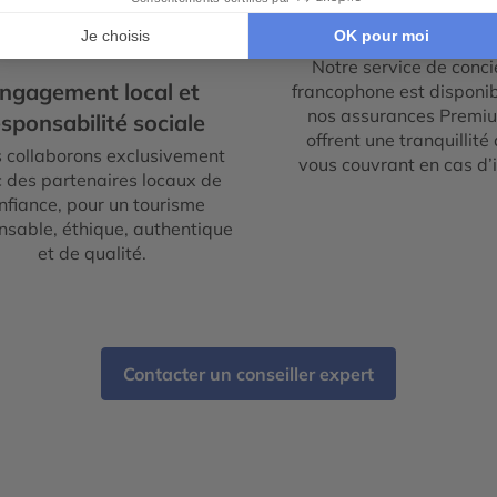
2
Garantie et tranqu
d'esprit
Notre service de conci
ngagement local et
francophone est disponib
nos assurances Premi
sponsabilité sociale
offrent une tranquillité 
 collaborons exclusivement
vous couvrant en cas d’
 des partenaires locaux de
nfiance, pour un tourisme
nsable, éthique, authentique
et de qualité.
Contacter un conseiller expert