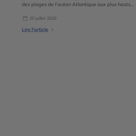
des plages de l'océan Atlantique aux plus hauts
sommets de l'Atlas, avant de rejoindre les
immenses dunes du Sahara. Cette incroyable
20 juillet 2026
diversité de paysages fait du royaume une
Lire l'article
destination idéale pour les voyageurs qui
souhaitent vivre plusieurs expériences […]