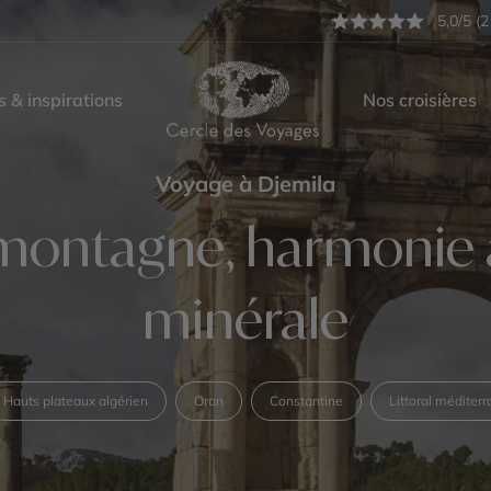
5,0/5 (2
s & inspirations
Nos croisières
Voyage à Djemila
montagne, harmonie 
minérale
Hauts plateaux algérien
Oran
Constantine
Littoral méditer