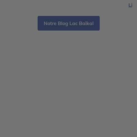
Lire
où 
offr
Notre Blog Lac Baïkal