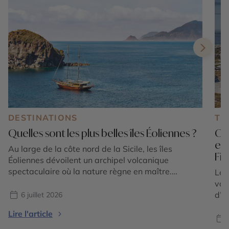
DESTINATIONS
TE
Quelles sont les plus belles îles Éoliennes ?
Où 
en
Au large de la côte nord de la Sicile, les îles
Fi
Éoliennes dévoilent un archipel volcanique
spectaculaire où la nature règne en maître.
Le 
Composé de sept îles principales classées au
vac
patrimoine mondial de l'UNESCO, cet écrin
d’é
6 juillet 2026
méditerranéen séduit par la diversité de ses
tou
Lire l'article
paysages : plages de sable noir, falaises de lave,
sédu
villages aux maisons […]
l’E