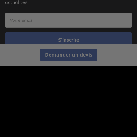
actualités.
S’inscrire
Demander un devis
Cercle des Voyages est une agence de voyage
spécialisée dans le sur-mesure, appartenant au groupe
Cercle des Vacances. Grâce à notre expertise et notre
passion du voyage, nous sommes là pour vous aider à
réaliser le voyage de vos rêves. Notre équipe est à
votre écoute pour créer le voyage qui vous ressemble.
Co-concevez votre voyage