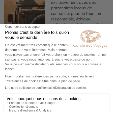
exclusivement avec des
partenaires locaux de
confiance, pour un tourisme
responsable, éthique,
authentique et de qualité.
3
Garantie et tranquillité
d'esprit
Notre service de conciergerie
francophone est disponible,
7/7 et nos assurances
Premium vous offrent une
tranquillité d'esprit vous
couvrant en cas d’imprévu.
4