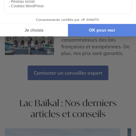
Voyager avec une agence
de voyage française
En choisissant Cercle des
Voyages, vous bénéficiez de la
protection des
consommateurs des lois
françaises et européennes. De
plus, nos prix sont garantis.
Contacter un conseiller expert
Lac Baïkal : Nos derniers
articles et conseils