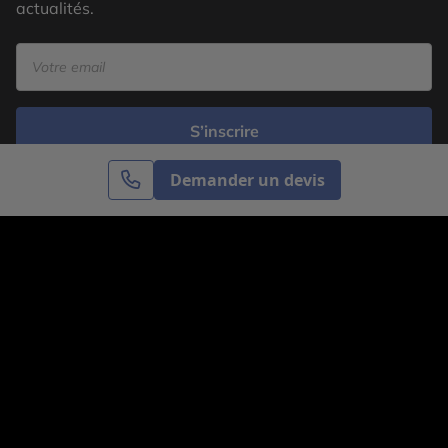
actualités.
S’inscrire
Demander un devis
Cercle des Voyages est une agence de voyage
spécialisée dans le sur-mesure, appartenant au groupe
Cercle des Vacances. Grâce à notre expertise et notre
passion du voyage, nous sommes là pour vous aider à
réaliser le voyage de vos rêves. Notre équipe est à
votre écoute pour créer le voyage qui vous ressemble.
Co-concevez votre voyage