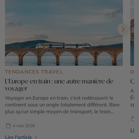
TENDANCES TRAVEL
DE
L’Europe en train : une autre manière de
Que
voyager
Au l
Éol
Voyager en Europe en train, c’est redécouvrir le
spe
continent sous un angle totalement différent. Bien
Com
plus qu’un simple moyen de transport, le train
pat
devient ici une véritable expérience de voyage,
méd
une invitation à ralentir le rythme et à s’immerger
4 mai 2026
Lire
pay
pleinement dans les paysages et les cultures
Lire l'article
vil
traversées. À l’heure où les voyageurs recherchent