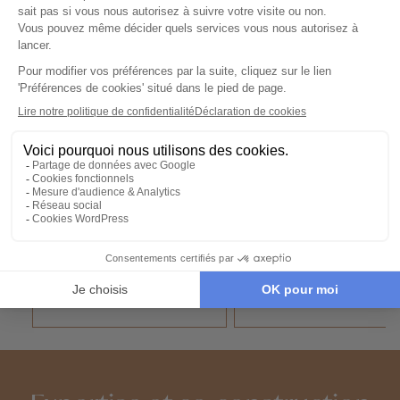
Cervin
Berne
Nos 2 idées voyage
Nos 2 idées vo
Le Lac Léman selon vos envies
Voyage en train e
Road trip en Suisse
Suisse