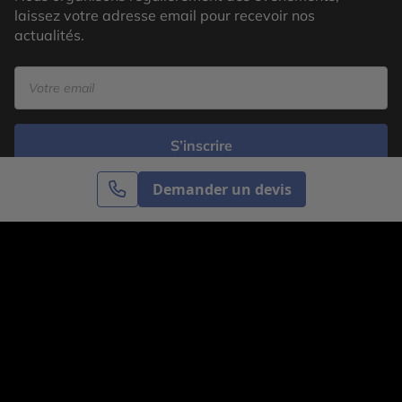
laissez votre adresse email pour recevoir nos
actualités.
S’inscrire
Demander un devis
Cercle des Voyages est une agence de voyage
spécialisée dans le sur-mesure, appartenant au groupe
Cercle des Vacances. Grâce à notre expertise et notre
passion du voyage, nous sommes là pour vous aider à
réaliser le voyage de vos rêves. Notre équipe est à
votre écoute pour créer le voyage qui vous ressemble.
Co-concevez votre voyage