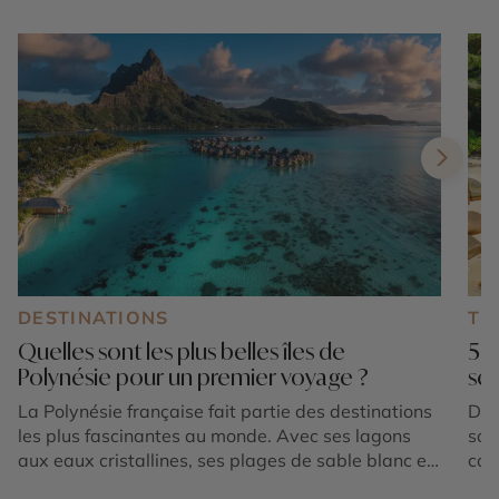
DESTINATIONS
TE
Quelles sont les plus belles îles de
5 p
Polynésie pour un premier voyage ?
sen
La Polynésie française fait partie des destinations
Des
les plus fascinantes au monde. Avec ses lagons
sor
aux eaux cristallines, ses plages de sable blanc et
con
ses paysages tropicaux préservés, elle attire les
déc