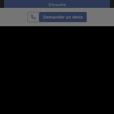
S’inscrire
Demander un devis
Cercle des Voyages est une agence de voyage
spécialisée dans le sur-mesure, appartenant au groupe
Cercle des Vacances. Grâce à notre expertise et notre
passion du voyage, nous sommes là pour vous aider à
réaliser le voyage de vos rêves. Notre équipe est à
votre écoute pour créer le voyage qui vous ressemble.
Co-concevez votre voyage
Nous contacter
Venez nous voir