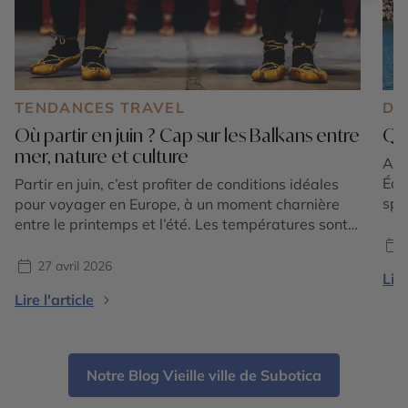
TENDANCES TRAVEL
DE
Où partir en juin ? Cap sur les Balkans entre
Que
mer, nature et culture
Au l
Éol
Partir en juin, c’est profiter de conditions idéales
spe
pour voyager en Europe, à un moment charnière
Com
entre le printemps et l’été. Les températures sont
pat
douces à chaudes sans être étouffantes, la nature
méd
est encore verdoyante et les sites touristiques
27 avril 2026
Lire
pay
restent accessibles avant l’affluence de la haute
Lire l'article
vil
saison. C’est une période particulièrement
intéressante pour celles et […]
Notre Blog Vieille ville de Subotica