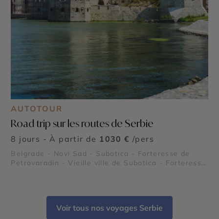
AUTOTOUR
Road trip sur les routes de Serbie
8 jours - À partir de
1030 €
/pers
Belgrade - Novi Sad - Subotica - Forteresse de
Petrovaradin - Vieille ville de Subotica - Forteresse
de Belgrade - Musée Nikola Tesla - Tour de Niš et
Palais des Médailles - Fruška Gora - Parc national
de Kopaonik - Parc national de Tara - Monastère de
Studenica - Vrnjačka Banja
Voir tous nos voyages Serbie