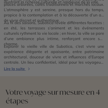
illustrant la richesse culturelle et religieuse de la ville.
places arborées, cafés traditionnels et marchés locaux.
L’atmosphère y est sereine, presque hors du temps,
propice à la contemplation et à la découverte d’un art
de vivre discret et authentique.
Au fil des saisons, Subotica révèle différentes facettes :
en été, les terrasses s’animent et les événements
culturels rythment la vie locale ; en hiver, la ville se pare
d’une ambiance plus intime, renforçant encore son
charme.
Explorer la vieille ville de Subotica, c’est vivre une
expérience élégante et apaisante, entre patrimoine
architectural, douceur de vivre et influences d’Europe
centrale. Un lieu confidentiel, idéal pour les voyageurs
en quête d’authenticité et de raffinement.
Lire la suite
Votre voyage sur mesure en 4
étapes