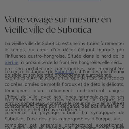
Votre voyage sur-mesure en
Vieille ville de Subotica
La vieille ville de Subotica est une invitation à remonter
le temps, au cœur d’un décor élégant marqué par
l’influence austro-hongroise. Située dans le nord de la
Serbie
, à proximité de la frontière hongroise, elle séduit
par son architecture remarquable, son atmosphère
Le centre historique de
Subotica
est l’un des plus beaux
paisible et son identité profondément européenne.
exemples d’Art nouveau en Europe de l’Est. Ses façades
colorées, ornées de motifs floraux et de détails délicats,
témoignent d’un raffinement architectural unique.
L’hôtel de ville, avec ses lignes harmonieuses et ses
En flânant dans les rues piétonnes, le regard est
vitraux somptueux, constitue le cœur de la vieille ville et
constamment attiré par l’élégance des bâtiments et la
un véritable chef-d’œuvre à lui seul.
cohérence du paysage urbain. La synagogue de
Subotica, l’une des plus remarquables d’Europe, vient
compléter cet ensemble architectural exceptionnel,
La vieille ville se découvre à un rythme doux, entre