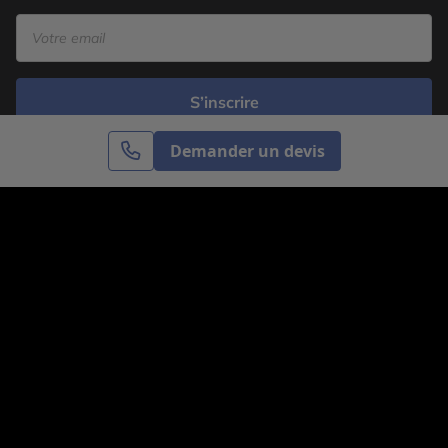
S’inscrire
Demander un devis
Cercle des Voyages est une agence de voyage
spécialisée dans le sur-mesure, appartenant au groupe
Cercle des Vacances. Grâce à notre expertise et notre
passion du voyage, nous sommes là pour vous aider à
réaliser le voyage de vos rêves. Notre équipe est à
votre écoute pour créer le voyage qui vous ressemble.
Co-concevez votre voyage
Nous contacter