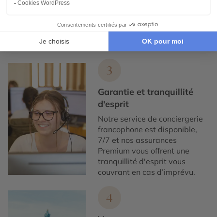
exclusivement avec des
partenaires locaux de
confiance, pour un tourisme
responsable, éthique,
authentique et de qualité.
3
Garantie et tranquillité
d'esprit
Notre service de conciergerie
francophone est disponible,
7/7 et nos assurances
Premium vous offrent une
tranquillité d'esprit vous
couvrant en cas d’imprévu.
4