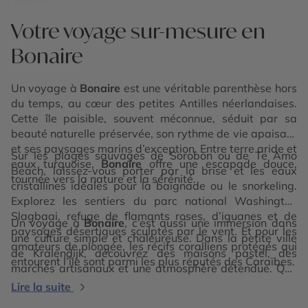
Votre voyage sur-mesure en
Bonaire
Un voyage à
Bonaire
est une véritable parenthèse hors
du temps, au cœur des petites Antilles néerlandaises.
Cette île paisible, souvent méconnue, séduit par sa
beauté naturelle préservée, son rythme de vie apaisant
et ses paysages marins d’exception. Entre terre aride et
Sur les plages sauvages de Sorobon ou de Te Amo
eaux turquoise,
Bonaire
offre une escapade douce,
Beach, laissez-vous porter par la brise et les eaux
tournée vers la nature et la sérénité.
cristallines idéales pour la baignade ou le snorkeling.
Explorez les sentiers du parc national Washington
Slagbaai, refuge de flamants roses, d’iguanes et de
Un voyage à
Bonaire
, c’est aussi une immersion dans
paysages désertiques sculptés par le vent. Et pour les
une culture simple et chaleureuse. Dans la petite ville
amateurs de plongée, les récifs coralliens protégés qui
de Kralendijk, découvrez des maisons pastel, des
entourent l’île sont parmi les plus réputés des Caraïbes.
marchés artisanaux et une atmosphère détendue. Que
vous voyagiez en couple, en solo ou en famille, l’île vous
Lire la suite
invite à ralentir, à contempler, et à savourer chaque