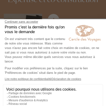
1
Expertise et co-
construction
Chez Cercle des Voyages,
nous concevons des voyages
100% personnalisables, en
collaboration étroite avec nos
voyageurs.
2
Engagement local et
responsabilité sociale
Nous collaborons