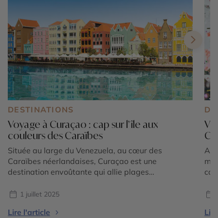
DESTINATIONS
DE
Voyage à Curaçao : cap sur l’île aux
Viv
couleurs des Caraïbes
Ca
Située au large du Venezuela, au cœur des
Amb
Caraïbes néerlandaises, Curaçao est une
mus
destination envoûtante qui allie plages
car
paradisiaques, patrimoine colonial, culture
d’ar
métissée et douceur de vivre. Grâce à ses vols
il 
1 juillet 2025
directs depuis Amsterdam opérés par KLM, l’île est
mil
Lire l'article
Lire
facilement accessible pour les voyageurs
viv