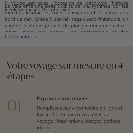
à Vaasa est aussi l’occasion de découvrir l’histoire
La ville offre une belle qualité de vie, rythmée par les
locale au musée Ostrobotnien.
marchés locaux, les cafés conviviaux et les plages du
bord de mer. Grâce à son héritage suédo-finlandais, un
voyage à Vaasa permet de plonger dans une culture
mixte, avec une langue, une gastronomie et des
Lire la suite
traditions uniques.
Votre voyage sur mesure en 4
étapes
Exprimez vos envies
01
Remplissez notre formulaire en ligne et
laissez libre cours à vos rêves de
voyage : inspirations, budget, période
idéale…