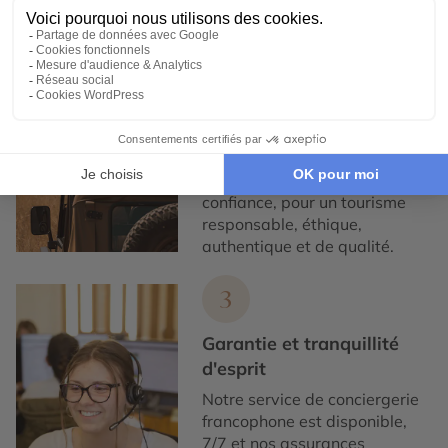
2
Engagement local et
responsabilité sociale
Nous collaborons
exclusivement avec des
partenaires locaux de
confiance, pour un tourisme
responsable, éthique,
authentique et de qualité.
3
Garantie et tranquillité
d'esprit
Notre service de conciergerie
francophone est disponible,
7/7 et nos assurances