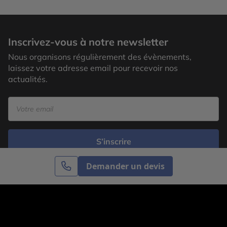
Inscrivez-vous à notre newsletter
Nous organisons régulièrement des évènements,
laissez votre adresse email pour recevoir nos
actualités.
S’inscrire
Demander un devis
Cercle des Voyages est une agence de voyage
spécialisée dans le sur-mesure, appartenant au groupe
Cercle des Vacances. Grâce à notre expertise et notre
passion du voyage, nous sommes là pour vous aider à