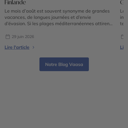
Finlande
Gr
Le mois d’août est souvent synonyme de grandes
Lor
vacances, de longues journées et d’envie
imm
d’évasion. Si les plages méditerranéennes attirent
ter
toujours autant de voyageurs, une autre tendance
bor
séduit de plus en plus : partir vers le nord de
bor
29 juin 2026
l’Europe, là où les températures restent agréables,
voy
Lire l'article
Lire
où les paysages sont préservés et où la nature
pas
offre […]
cerc
Notre Blog Vaasa