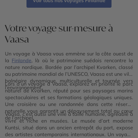
Voir tous nos voyages Finlande
Votre voyage sur-mesure à
Vaasa
Un voyage à Vaasa vous emmène sur la côte ouest de
la
Finlande
, là où le patrimoine suédois rencontre la
nature nordique. Bordée par l’archipel Kvarken, classé
au patrimoine mondial de l’UNESCO, Vaasa est une ville
balnéaire dynamique, multiculturelle et tournée vers
Lors d’un voyage à Vaasa, explorez en priorité le parc
l’environnement.
naturel de Kvarken, réputé pour ses paysages marins
spectaculaires et ses formations géologiques uniques.
Une croisière ou une randonnée dans cette réserve
naturelle vous garantit un dépaysement total au cœur
Vaasa, c’est aussi une ville à taille humaine, agréable à
de l’archipel.
vivre et riche en musées. Le musée d’art moderne
Kuntsi, situé dans un ancien entrepôt du port, expose
des artistes contemporains internationaux. Un voyage