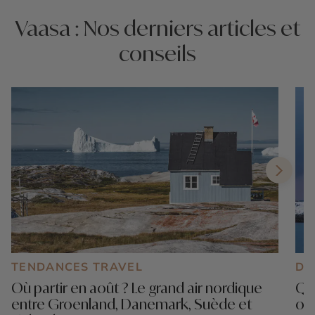
Vaasa : Nos derniers articles et
conseils
TENDANCES TRAVEL
DE
Où partir en août ? Le grand air nordique
Que
entre Groenland, Danemark, Suède et
ou 