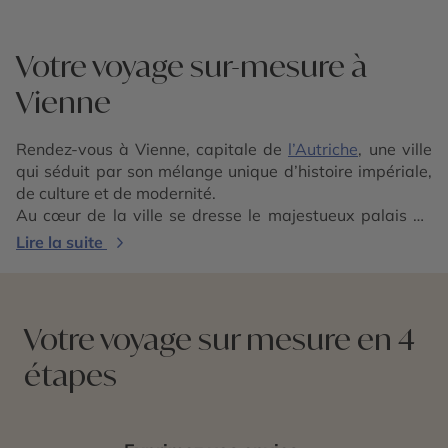
Votre voyage sur-mesure à
Vienne
Rendez-vous à Vienne, capitale de
l’Autriche
, une ville
qui séduit par son mélange unique d’histoire impériale,
de culture et de modernité.
Au cœur de la ville se dresse le majestueux palais de
Hofburg, ancienne résidence de la famille impériale des
Lire la suite
Habsbourg. Non loin de là, le château de Schönbrunn,
joyau baroque, offre un aperçu de la vie de cour avec
ses salles somptueuses et ses jardins à la française.
L’architecture de Vienne est un véritable livre d’histoire
Votre voyage sur mesure en 4
à ciel ouvert. Durant votre voyage, flânez dans le
étapes
centre-ville, classé au patrimoine mondial de l’UNESCO.
Vienne est également réputée pour sa scène culturelle
exceptionnelle. La ville a vu naître ou séjourner de
nombreux compositeurs célèbres tels que Mozart,