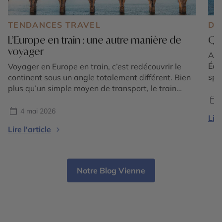
TENDANCES TRAVEL
DE
L’Europe en train : une autre manière de
Que
voyager
Au l
Éol
Voyager en Europe en train, c’est redécouvrir le
spe
continent sous un angle totalement différent. Bien
Com
plus qu’un simple moyen de transport, le train
pat
devient ici une véritable expérience de voyage,
méd
une invitation à ralentir le rythme et à s’immerger
4 mai 2026
Lire
pay
pleinement dans les paysages et les cultures
Lire l'article
vil
traversées. À l’heure où les voyageurs recherchent
davantage de […]
Notre Blog Vienne