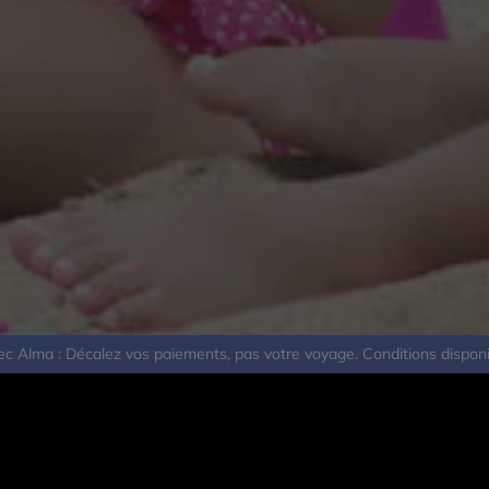
avec Alma : Décalez vos paiements, pas votre voyage. Conditions dispo
Derniers
articles