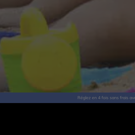
Cercle des Voyages
Blog
Témoignages
Réglez en 4 fois sans frais 