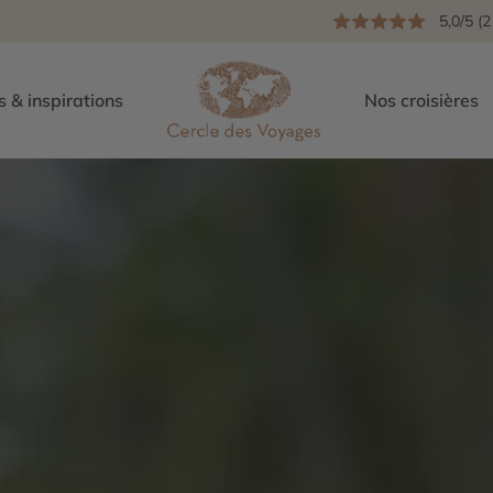
5,0/5 (2
s & inspirations
Nos croisières