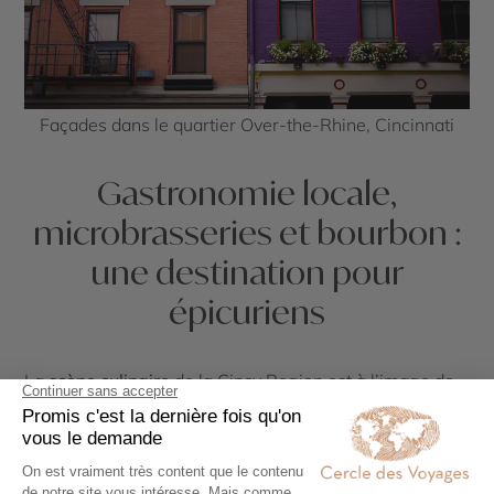
Façades dans le quartier Over-the-Rhine, Cincinnati
Gastronomie locale,
microbrasseries et bourbon :
une destination pour
épicuriens
La
scène culinaire
de la Cincy Region est à l’image de
sa diversité : inventive, locale, audacieuse. Elle ravit les
amateurs de
cuisine régionale
, de
marchés
authentiques
, de
bières artisanales
et de
spiritueux de