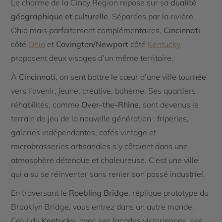
Le charme de la Cincy Region repose sur sa
dualité
géographique et culturelle
. Séparées par la rivière
Ohio mais parfaitement complémentaires,
Cincinnati
côté
Ohio
et
Covington/Newport
côté
Kentucky
proposent deux visages d’un même territoire.
À
Cincinnati
, on sent battre le cœur d’une ville tournée
vers l’avenir, jeune, créative, bohème. Ses quartiers
réhabilités, comme
Over-the-Rhine
, sont devenus le
terrain de jeu de la nouvelle génération : friperies,
galeries indépendantes, cafés vintage et
microbrasseries artisanales s’y côtoient dans une
atmosphère détendue et chaleureuse. C’est une ville
qui a su se réinventer sans renier son passé industriel.
En traversant le
Roebling Bridge
, réplique prototype du
Brooklyn Bridge, vous entrez dans un autre monde.
Celui du
Kentucky
, avec ses façades victoriennes, ses