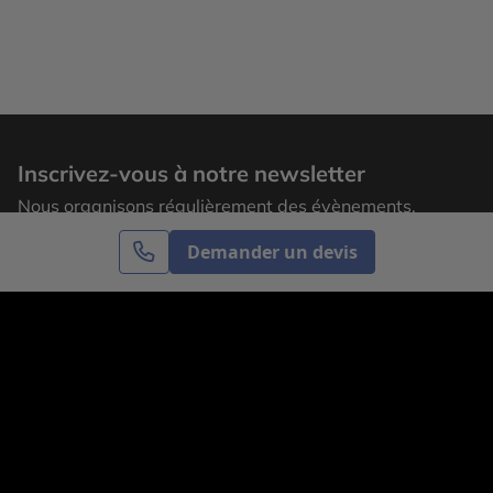
Inscrivez-vous à notre newsletter
Nous organisons régulièrement des évènements,
laissez votre adresse email pour recevoir nos
Demander un devis
actualités.
S’inscrire
Cercle des Voyages est une agence de voyage