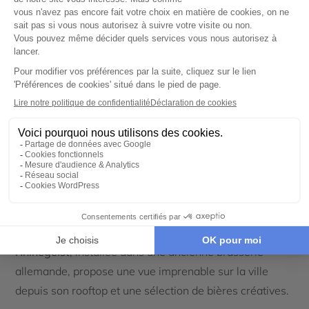
caractère
.
Le
Findlay Market
est une véritable institution à
Cincinnati. On y goûte des spécialités locales comme la
Goetta
, une saucisse typique de la région, ou le
Cincinnati Style Chili
, une sauce épicée servie sur des
pâtes, surprenante mais incontournable. Ce marché
historique est aussi un lieu de vie, de rencontre, de
musique et de découvertes.
La ville a aussi conservé son héritage de capitale
américaine de la bière au XIXe siècle. Aujourd’hui, des
dizaines de
microbrasseries
perpétuent cette tradition
avec passion. Parmi les plus emblématiques,
Rhinegeist
, installée dans une ancienne brasserie
allemande, propose une vue imprenable sur la ville
depuis son rooftop et une sélection de bières créatives.