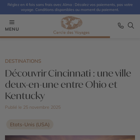
Réglez en 4 fois sans frais avec Alma : Décalez vos paiements, pas votre
voyage. Conditions disponibles au moment du paiement.
MENU
DESTINATIONS
Découvrir Cincinnati : une ville
deux-en-une entre Ohio et
Kentucky
Publié le 25 novembre 2025
Etats-Unis (USA)