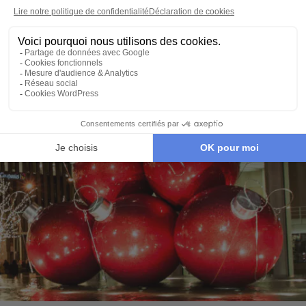
Est constitue une destination accessible presque
toute l’année
. Que l’on rêve de découvrir
Manhattan
,
les monuments de
Washington
, les plages de
Floride
ou les forêts colorées de
Nouvelle-Angleterre
, chaque
saison révèle une facette différente de cette région
incontournable des États-Unis.