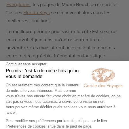
Everglades
, les plages de
Miami Beach
ou encore les
îles des
Florida Keys
se découvrent alors dans les
meilleures conditions.
La meilleure période pour visiter la côte Est se situe
entre avril et juin ainsi qu’entre septembre et
novembre.
Ces mois offrent un excellent compromis
entre météo agréable, fréquentation touristique
raisonnable et richesse des paysages. Le printemps
permet de découvrir les grandes villes sous des
températures douces, tandis que l’automne dévoile les
plus belles couleurs de la région. Pour la Floride,
l’hiver
reste la saison privilégiée
afin d’éviter les fortes
chaleurs, l’humidité estivale et les risques d’ouragans
qui peuvent toucher la région entre juin et novembre.
Grâce à cette diversité climatique et culturelle,
la côte