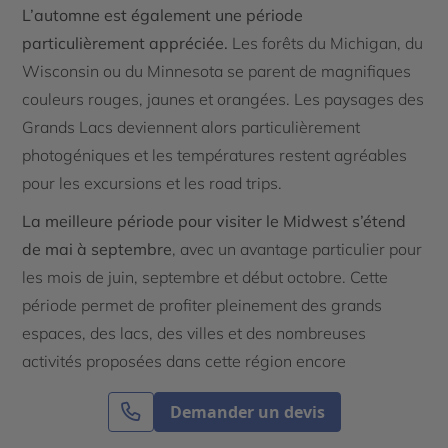
L’automne est également une période
particulièrement appréciée.
Les forêts du Michigan, du
Wisconsin ou du Minnesota se parent de magnifiques
couleurs rouges, jaunes et orangées. Les paysages des
Grands Lacs deviennent alors particulièrement
photogéniques et les températures restent agréables
pour les excursions et les road trips.
La meilleure période pour visiter le Midwest s’étend
de mai à septembre
, avec un avantage particulier pour
les mois de juin, septembre et début octobre. Cette
période permet de profiter pleinement des grands
espaces, des lacs, des villes et des nombreuses
activités proposées dans cette région encore
méconnue des voyageurs internationaux. Grâce à son
Demander un devis
équilibre entre nature, culture et authenticité, le
Midwest constitue une excellente option pour découvrir