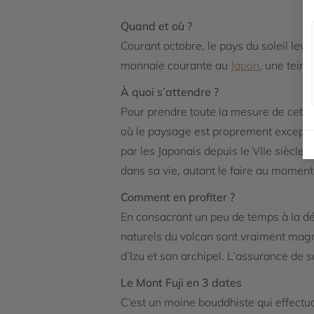
Quand et où ?
Courant octobre, le pays du soleil lev
monnaie courante au
Japon
, une tein
À quoi s’attendre ?
Pour prendre toute la mesure de cette 
où le paysage est proprement exceptio
par les Japonais depuis le VIIe siècle 
dans sa vie, autant le faire au moment
Comment en profiter ?
En consacrant un peu de temps à la déc
naturels du volcan sont vraiment magni
d’Izu et son archipel. L’assurance de 
Le Mont Fuji en 3 dates
C’est un moine bouddhiste qui effectua