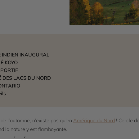
É INDIEN INAUGURAL
MÉ KOYO
SPORTIF
GRÉ DES LACS DU NORD
 ONTARIO
ils
e de l’automne, n’existe pas qu’en
Amérique du Nord
! Cercle d
nd la nature y est flamboyante.