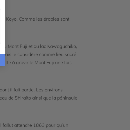
pelée Koyo. Comme les érables sont
rs du Mont Fuji et du lac Kawaguchiko,
onais le considère comme lieu sacré
uitte à gravir le Mont Fuji une fois
nt il fait partie. Les environs
eau de Shiraito ainsi que la péninsule
l fallut attendre 1863 pour qu’un