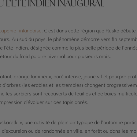
U L’ÉTÉ INDIEN INAUGURAL
Laponie finlandaise
. C’est dans cette région que Ruska début
ours. Au sud du pays, le phénomène démarre vers fin septembr
e l’été indien, désignée comme la plus belle période de l’année
retour du froid polaire hivernal pour plusieurs mois.
atant, orange lumineux, doré intense, jaune vif et pourpre pro
s d’arbres (les érables et les trembles) changent progressiveme
e les sorbiers sont recouverts de feuilles et de baies multicol
’impression d’évoluer sur des tapis dorés.
skaretki », une activité de plein air typique de l’automne par
e d’excursion ou de randonnée en ville, en forêt ou dans les m