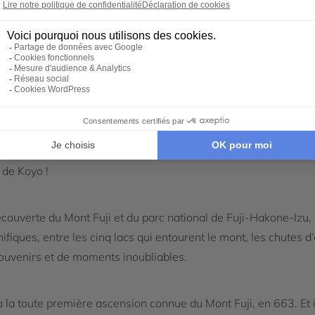
ant vit au rythme des couleurs de l’été indien, une période ap
te rougeoyante se répand partout, dans l’ensemble des régions.
nature qui vire au rouge, l’idéal est de se rendre aux alentou
nnel ! Est-ce en raison de ce représente le
Mont Fuji
? Les Jap
et le voient comme un site divin porteur de paix et d’harmonie. Q
 de Koyo !
ouverte du Mont Fuji et du parc national de Fuji-Hakone-Izu, do
fiques, entre les cinq lacs qui entourent le mont, les chutes d’
souvenirs et de moments inoubliables.
 la toute première ascension connue du Mont Fuji, en 663. Et i