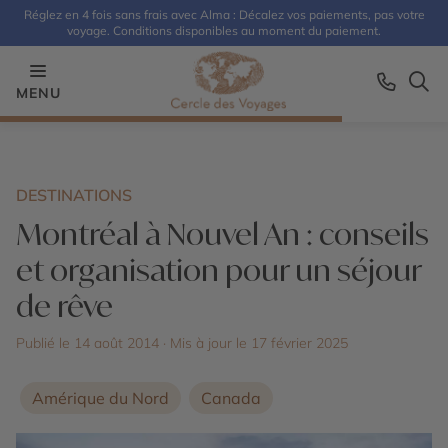
Réglez en 4 fois sans frais avec Alma : Décalez vos paiements, pas votre
voyage. Conditions disponibles au moment du paiement.
MENU
DESTINATIONS
Montréal à Nouvel An : conseils
et organisation pour un séjour
de rêve
Publié le 14 août 2014
· Mis à jour le
17 février 2025
Amérique du Nord
Canada