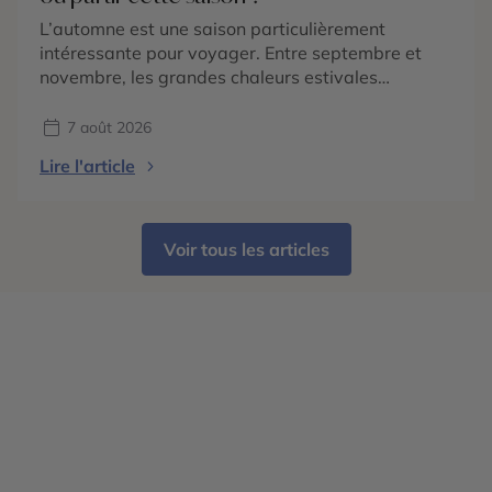
L’automne est une saison particulièrement
intéressante pour voyager. Entre septembre et
novembre, les grandes chaleurs estivales
s’atténuent dans de nombreuses régions du
monde, les paysages changent de couleurs et
7 août 2026
chaque destination dévoile une atmosphère
Lire l'article
différente. En 2026, les tendances voyage
confirment surtout une envie de partir pour vivre
une expérience liée à la saison : […]
Voir tous les articles