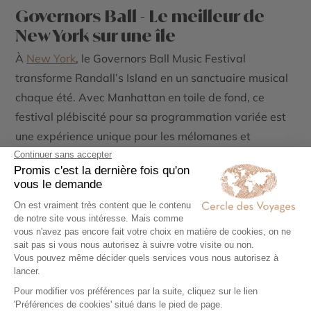
Governors Ball - Le meilleur de
New York sur une île
À
New York
, le Governors Ball Music Festival
transforme Randall’s Island en un sanctuaire musical
chaque été. Avec Manhattan en toile de fond, ce
festival plébiscité pour sa programmation variée est
une expérience unique pour les mélomanes et
amateurs de culture urbaine.
Le Governors Ball, souvent surnommé "Gov Ball",
rassemble des artistes issus de multiples genres, de
la pop au rap en passant par le rock alternatif. Des
têtes d’affiche comme Post Malone, Florence + The
Machine ou The Strokes s’y produisent aux côtés de
talents émergents, créant une ambiance vibrante et
inclusive.