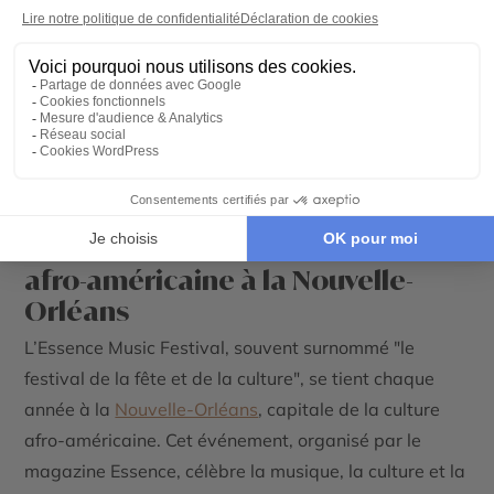
Au-delà de la musique, le festival propose des
expériences culinaires inégalées avec des stands
offrant les saveurs de la scène gastronomique new-
yorkaise. Les festivaliers peuvent également profiter
de nombreuses activités, comme des jeux géants ou
des installations artistiques interactives, qui ajoutent
à l’attrait de cet événement emblématique.
Essence Music Festival - La culture
afro-américaine à la Nouvelle-
Orléans
L’Essence Music Festival, souvent surnommé "le
festival de la fête et de la culture", se tient chaque
année à la
Nouvelle-Orléans
, capitale de la culture
afro-américaine. Cet événement, organisé par le
magazine Essence, célèbre la musique, la culture et la