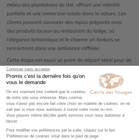
milieu des plantations de thé, offrant une intimité
parfaite et une immersion totale dans la nature. Les
clients peuvent savourer des repas préparés avec
des produits locaux au restaurant du lodge, où
l’élégance britannique et le charme sri-lankais se
rencontrent dans une ambiance raffinée.
Cette étape est aussi un point de départ idéal pour de
nombreuses activités immersives. Les amateurs de
randonnée pourront explorer les sentiers de la chaîne
des Knuckles, accompagnés d’un guide naturaliste qui
partagera des anecdotes sur la faune et la flore
locales. Les passionnés de culture apprécieront les
cours de cuisine sri-lankaise proposés par le lodge,
une expérience interactive qui permet de découvrir
les secrets des saveurs locales. Une visite des
plantations et de la manufacture de thé est