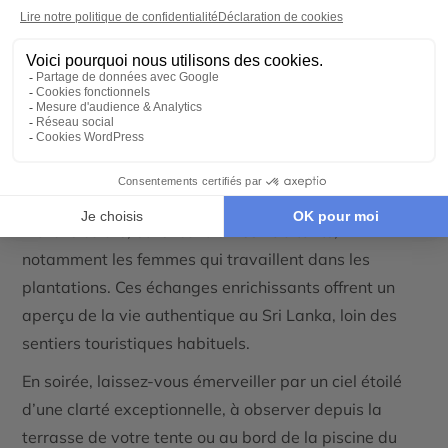
également incontournable : apprenez les étapes de la
production du thé, de la cueillette à la tasse, tout en
échangeant avec les travailleurs qui perpétuent cette
tradition centenaire.
Pour une immersion complète, le lodge propose des
rencontres avec les communautés locales. Visitez le
village de Madulkelle, découvrez son quotidien, son
marché coloré, et rencontrez les habitants,
notamment les femmes qui travaillent dans les
plantations. Ces échanges enrichissants offrent un
aperçu de la vie authentique au Sri Lanka, loin des
sentiers touristiques habituels.
En soirée, laissez-vous émerveiller par un ciel étoilé
d’une clarté exceptionnelle, à observer depuis la
terrasse de votre tente ou au bord de la piscine du